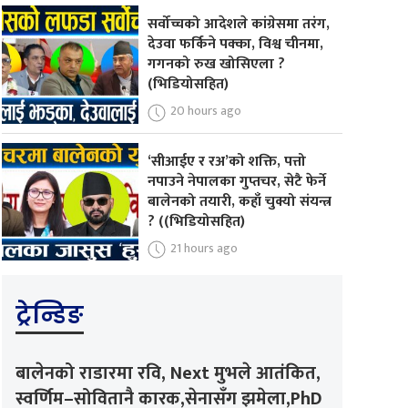
सर्वोच्चको आदेशले कांग्रेसमा तरंग,
देउवा फर्किने पक्का, विश्व चीनमा,
गगनको रुख खोसिएला ?
(भिडियोसहित)
20 hours ago
‘सीआईए र रअ’को शक्ति, पत्तो
नपाउने नेपालका गुप्तचर, सेटै फेर्ने
बालेनको तयारी, कहाँ चुक्यो संयन्त्र
? ((भिडियोसहित)
21 hours ago
ट्रेन्डिङ
बालेनको राडारमा रवि, Next मुभले आतंकित,
स्वर्णिम–सोवितानै कारक,सेनासँग झमेला,PhD