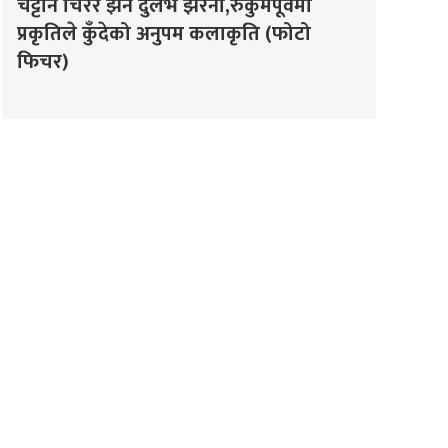
चट्टान चिरेर झर्ने दुर्लभ झरना,रुकुमपूर्वमा
प्रकृतिले कुँदेको अनुपम कलाकृति (फोटो
फिचर)