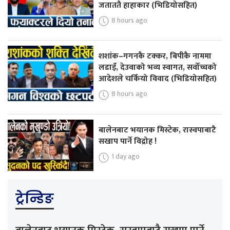
जताततै हाहाकार (भिडियोसहित)
8 hours ago
शशांक–गगनकै टक्कर, बिपीकै नाममा
लडाइँ, देउवाको भव्य स्वागत, सर्वोच्चको
आदेशले चर्कियो विवाद (भिडियोसहित)
8 hours ago
बालेनबाट भयानक मिस्टेक, रास्वपाबाटै
सखाप पार्ने विद्रोह !
1 day ago
ट्रेन्डिङ