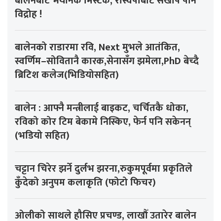
बालेनबाट भयानक मिस्टेक, रास्वपाबाटै सखाप पार्ने
विद्रोह !
बालेनको राडारमा रवि, Next मुभले आतंकित,
स्वर्णिम–सोवितानै कारक,सेनासँग झमेला,PhD बेच्दै
ब्रिटिश कलेज(भिडियोसहित)
बालेन : आफ्नै मन्त्रीलाई बाइकट, चर्चितकै धोका,
रविको कोर टिम बेकामे निस्किए, फेर्न पनि सकेनन्
(भडियो सहित)
चट्टान चिरेर झर्ने दुर्लभ झरना,रुकुमपूर्वमा प्रकृतिले
कुँदेको अनुपम कलाकृति (फोटो फिचर)
ओलीको साथले हौसिए प्रचण्ड, लाखौँ उतारेर बालेन