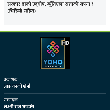
सरकार ढाल्ने उद्घोष, ब्युँतिएला सत्ताको सपना ?
(भिडियो सहित)
प्रकाशक
आङ काजी शेर्पा
सम्पादक
लक्ष्मी राज भण्डारी