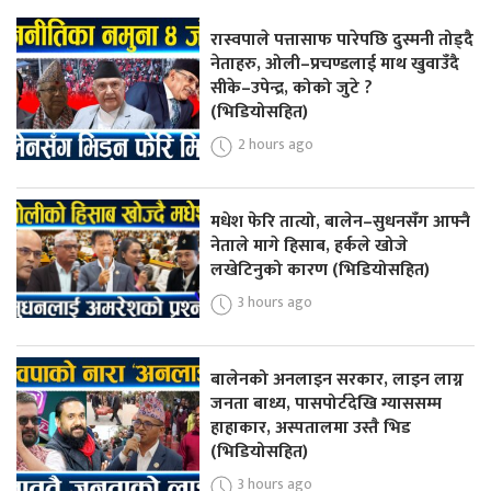
रास्वपाले पत्तासाफ पारेपछि दुस्मनी तोड्दै
नेताहरु, ओली–प्रचण्डलाई माथ खुवाउँदै
सीके–उपेन्द्र, कोको जुटे ?
(भिडियोसहित)
2 hours ago
मधेश फेरि तात्यो, बालेन–सुधनसँग आफ्नै
नेताले मागे हिसाब, हर्कले खोजे
लखेटिनुको कारण (भिडियोसहित)
3 hours ago
बालेनको अनलाइन सरकार, लाइन लाग्न
जनता बाध्य, पासपोर्टदेखि ग्याससम्म
हाहाकार, अस्पतालमा उस्तै भिड
(भिडियोसहित)
3 hours ago