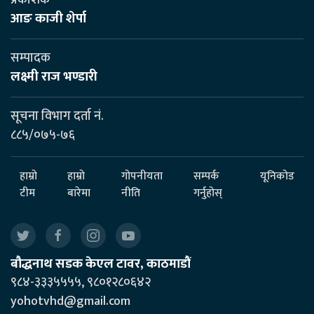
आङ काजी शेर्पा
सम्पादक
लक्ष्मी राज भण्डारी
सूचना विभाग दर्ता नं.
८८५/०७५-७६
हाम्रो
हाम्रो
गोपनीयता
सम्पर्क
यूनिकोड
टीम
बारेमा
नीति
गर्नुहोस्
बौद्धनाथ सडक केएल टावर, काठमाडौं
९८४-३३३५५५५, ९८०१२८०६४२
yohotvhd@gmail.com