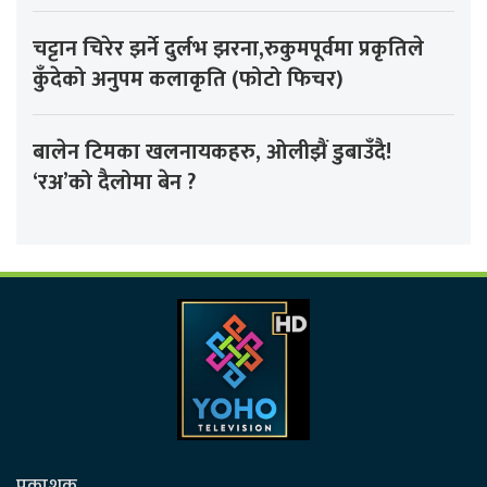
चट्टान चिरेर झर्ने दुर्लभ झरना,रुकुमपूर्वमा प्रकृतिले
कुँदेको अनुपम कलाकृति (फोटो फिचर)
बालेन टिमका खलनायकहरु, ओलीझैं डुबाउँदै!
‘रअ’को दैलोमा बेन ?
प्रकाशक