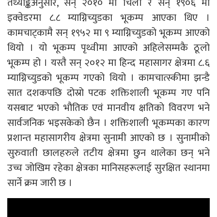
तथ्याङ्कअनुसार, सन् २०१० मा चिली र सन् १९०६ मा
इक्वेडरमा ८.८ म्याग्निच्युडका भूकम्प आएका थिए ।
कामचाट्कामै सन् १९५२ मा ९ म्याग्निच्युडको भूकम्प आएको
थियो । यो भूकम्प पृथ्वीमा आएको अहिलेसम्मकै ठूलो
भूकम्प हो । यस्तै सन् २०१२ मा हिन्द महासागर क्षेत्रमा ८.६
म्याग्निच्युडको भूकम्प गएको थियो । कामचात्स्कीमा झन्डै
सात दशकपछि दोस्रो पटक शक्तिशाली भूकम्प गए पनि
यसबाट भएको भौतिक एवं मानवीय क्षतिको विवरण भने
सार्वजनिक भइसकेको छैन । शक्तिशाली भूकम्पका कारण
प्रशान्त महासागरीय क्षेत्रमा सुनामी आएको छ । सुनामीको
सुरुवाती छालहरुले तटीय क्षेत्रमा छुन थालेका छन् भने
उच्च जोखिम रहेका क्षेत्रका मानिसहरूलाई सुरक्षित स्थानमा
सार्ने क्रम जारी छ ।