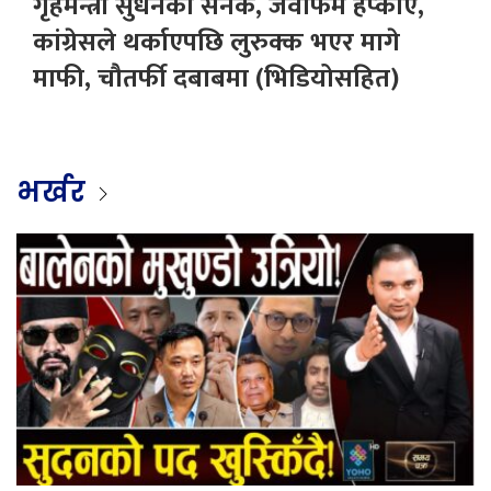
गृहमन्त्री सुधनको सनक, जवाफमै हप्काए,
कांग्रेसले थर्काएपछि लुरुक्क भएर मागे
माफी, चौतर्फी दबाबमा (भिडियोसहित)
भर्खर