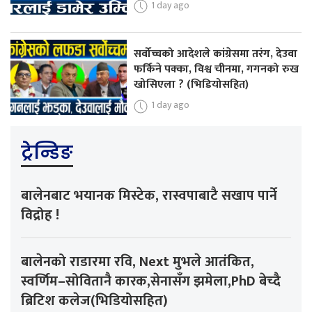
1 day ago
सर्वोच्चको आदेशले कांग्रेसमा तरंग, देउवा
फर्किने पक्का, विश्व चीनमा, गगनको रुख
खोसिएला ? (भिडियोसहित)
1 day ago
ट्रेन्डिङ
बालेनबाट भयानक मिस्टेक, रास्वपाबाटै सखाप पार्ने
विद्रोह !
बालेनको राडारमा रवि, Next मुभले आतंकित,
स्वर्णिम–सोवितानै कारक,सेनासँग झमेला,PhD बेच्दै
ब्रिटिश कलेज(भिडियोसहित)