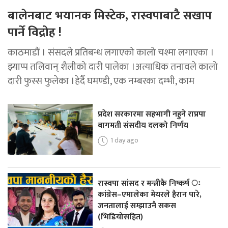
बालेनबाट भयानक मिस्टेक, रास्वपाबाटै सखाप
पार्ने विद्रोह !
काठमाडौं । संसदले प्रतिबन्ध लगाएको कालो चश्मा लगाएका ।
झ्याप्प तलिवान् शैलीको दारी पालेका ।अत्याधिक तनावले कालो
दारी फुस्स फुलेका ।हेर्दै घमण्डी, एक नम्बरका दम्भी, काम
प्रदेश सरकारमा सहभागी नहुने राप्रपा
बागमती संसदीय दलको निर्णय
1 day ago
रास्वपा सांसद र मन्त्रीकै निष्कर्ष ः
कांग्रेस–एमालेका मेयरले हैरान पारे,
जनतालाई सम्झाउनै सकस
(भिडियोसहित)