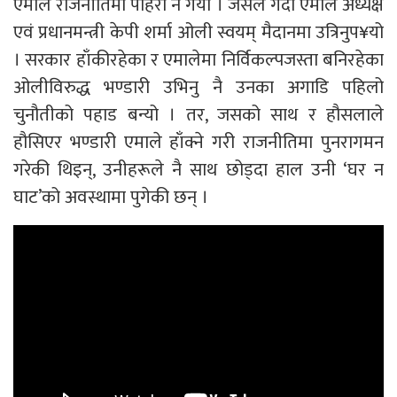
एमाले राजनीतिमा पहिरो नै गयो । जसले गर्दा एमाले अध्यक्ष
एवं प्रधानमन्त्री केपी शर्मा ओली स्वयम् मैदानमा उत्रिनुप¥यो
। सरकार हाँकीरहेका र एमालेमा निर्विकल्पजस्ता बनिरहेका
ओलीविरुद्ध भण्डारी उभिनु नै उनका अगाडि पहिलो
चुनौतीको पहाड बन्यो । तर, जसको साथ र हौसलाले
हौसिएर भण्डारी एमाले हाँक्ने गरी राजनीतिमा पुनरागमन
गरेकी थिइन्, उनीहरूले नै साथ छोड्दा हाल उनी ‘घर न
घाट’को अवस्थामा पुगेकी छन् ।