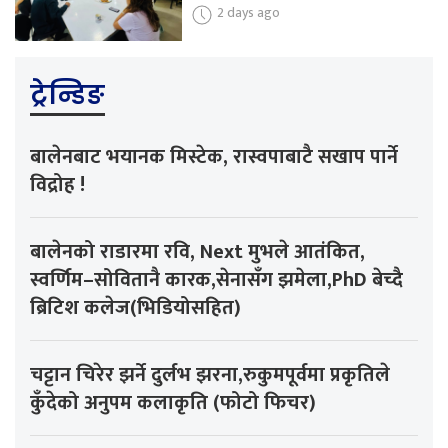
2 days ago
ट्रेन्डिङ
बालेनबाट भयानक मिस्टेक, रास्वपाबाटै सखाप पार्ने
विद्रोह !
बालेनको राडारमा रवि, Next मुभले आतंकित,
स्वर्णिम–सोवितानै कारक,सेनासँग झमेला,PhD बेच्दै
ब्रिटिश कलेज(भिडियोसहित)
चट्टान चिरेर झर्ने दुर्लभ झरना,रुकुमपूर्वमा प्रकृतिले
कुँदेको अनुपम कलाकृति (फोटो फिचर)