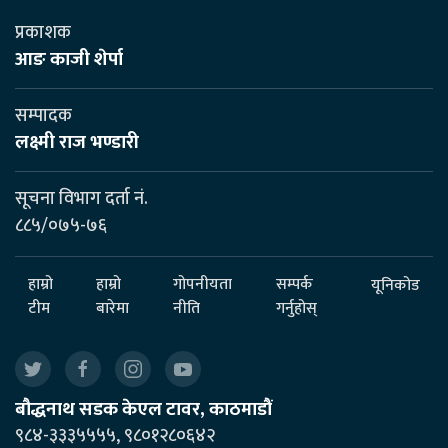
प्रकाशक
आङ काजी शेर्पा
सम्पादक
लक्ष्मी राज भण्डारी
सूचना विभाग दर्ता नं.
८८५/०७५-७६
हाम्रो
हाम्रो
गोपनीयता
सम्पर्क
यूनिकोड
टीम
बारेमा
नीति
गर्नुहोस्
बौद्धनाथ सडक केएल टावर, काठमाडौं
९८४-३३३५५५५, ९८०१२८०६४२