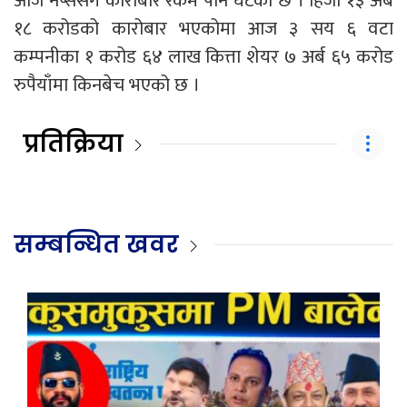
आज नेप्सेसँगै कारोबार रकम पनि घटेको छ । हिजो १३ अर्ब
१८ करोडको कारोबार भएकोमा आज ३ सय ६ वटा
कम्पनीका १ करोड ६४ लाख कित्ता शेयर ७ अर्ब ६५ करोड
रुपैयाँमा किनबेच भएको छ ।
प्रतिक्रिया
सम्बन्धित खवर