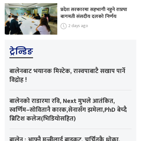
प्रदेश सरकारमा सहभागी नहुने राप्रपा
बागमती संसदीय दलको निर्णय
2 days ago
ट्रेन्डिङ
बालेनबाट भयानक मिस्टेक, रास्वपाबाटै सखाप पार्ने
विद्रोह !
बालेनको राडारमा रवि, Next मुभले आतंकित,
स्वर्णिम–सोवितानै कारक,सेनासँग झमेला,PhD बेच्दै
ब्रिटिश कलेज(भिडियोसहित)
बालेन : आफ्नै मन्त्रीलाई बाइकट, चर्चितकै धोका,