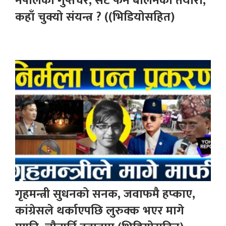
नेपालका गुप्तचर, सेटै फेर्ने बालेनको तयारी,
कहाँ चुक्यो संयन्त्र ? ((भिडियोसहित)
गृहमन्त्री सुधनको सनक, जवाफमै हप्काए,
कांग्रेसले थर्काएपछि लुरुक्क भएर मागे