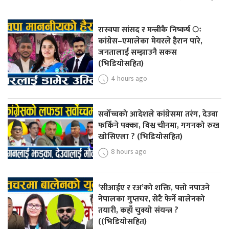
रास्वपा सांसद र मन्त्रीकै निष्कर्ष ः
कांग्रेस–एमालेका मेयरले हैरान पारे,
जनतालाई सम्झाउनै सकस
(भिडियोसहित)
4 hours ago
सर्वोच्चको आदेशले कांग्रेसमा तरंग, देउवा
फर्किने पक्का, विश्व चीनमा, गगनको रुख
खोसिएला ? (भिडियोसहित)
8 hours ago
‘सीआईए र रअ’को शक्ति, पत्तो नपाउने
नेपालका गुप्तचर, सेटै फेर्ने बालेनको
तयारी, कहाँ चुक्यो संयन्त्र ?
((भिडियोसहित)