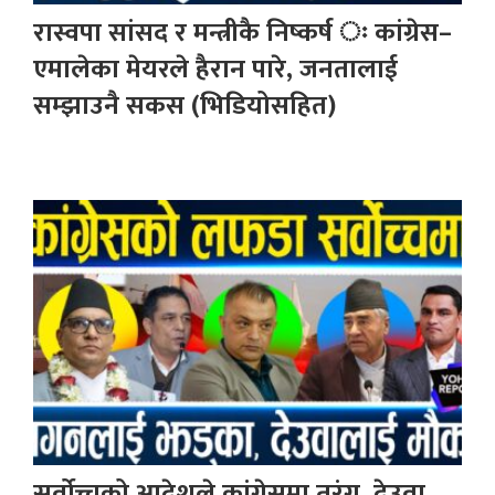
रास्वपा सांसद र मन्त्रीकै निष्कर्ष ः कांग्रेस–
एमालेका मेयरले हैरान पारे, जनतालाई
सम्झाउनै सकस (भिडियोसहित)
सर्वोच्चको आदेशले कांग्रेसमा तरंग, देउवा