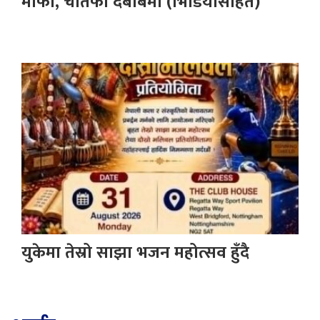
माफी, चौतर्फी दबाबमा (भिडियोसहित)
युकेमा तेस्रो साझा भजन महोत्सव हुँदै