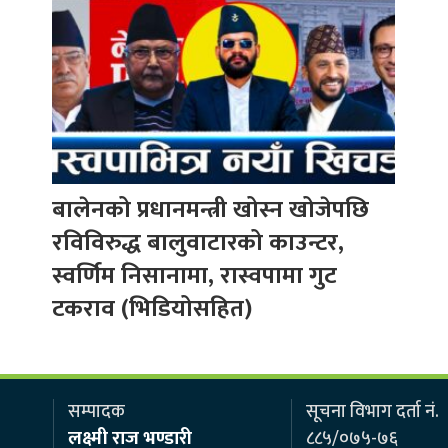
बालेनको प्रधानमन्त्री खोस्न खोजेपछि
रविविरुद्ध बालुवाटारको काउन्टर,
स्वर्णिम निसानामा, रास्वपामा गुट
टकराव (भिडियोसहित)
सम्पादक
सूचना विभाग दर्ता नं.
लक्ष्मी राज भण्डारी
८८५/०७५-७६