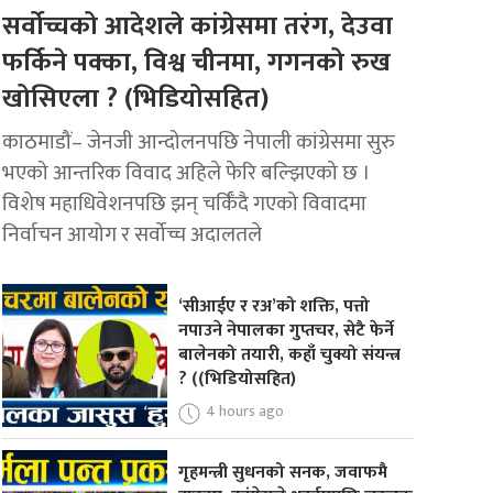
सर्वोच्चको आदेशले कांग्रेसमा तरंग, देउवा
फर्किने पक्का, विश्व चीनमा, गगनको रुख
खोसिएला ? (भिडियोसहित)
काठमाडौं– जेनजी आन्दोलनपछि नेपाली कांग्रेसमा सुरु
भएको आन्तरिक विवाद अहिले फेरि बल्झिएको छ ।
विशेष महाधिवेशनपछि झन् चर्किँदै गएको विवादमा
निर्वाचन आयोग र सर्वोच्च अदालतले
‘सीआईए र रअ’को शक्ति, पत्तो
नपाउने नेपालका गुप्तचर, सेटै फेर्ने
बालेनको तयारी, कहाँ चुक्यो संयन्त्र
? ((भिडियोसहित)
4 hours ago
गृहमन्त्री सुधनको सनक, जवाफमै