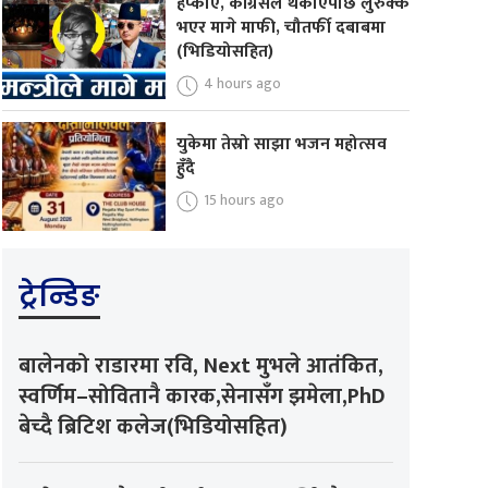
हप्काए, कांग्रेसले थर्काएपछि लुरुक्क
भएर मागे माफी, चौतर्फी दबाबमा
(भिडियोसहित)
4 hours ago
युकेमा तेस्रो साझा भजन महोत्सव
हुँदै
15 hours ago
ट्रेन्डिङ
बालेनको राडारमा रवि, Next मुभले आतंकित,
स्वर्णिम–सोवितानै कारक,सेनासँग झमेला,PhD
बेच्दै ब्रिटिश कलेज(भिडियोसहित)