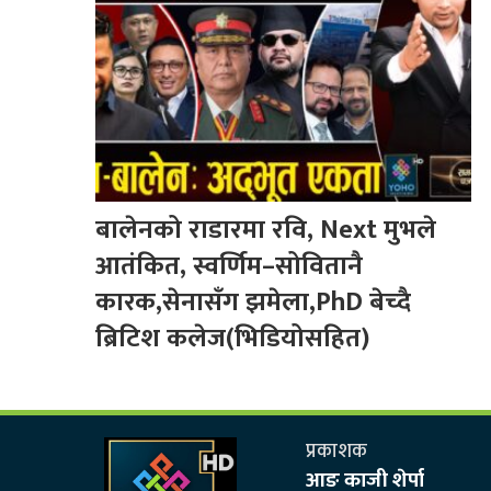
बालेनको राडारमा रवि, Next मुभले
आतंकित, स्वर्णिम–सोवितानै
कारक,सेनासँग झमेला,PhD बेच्दै
ब्रिटिश कलेज(भिडियोसहित)
प्रकाशक
आङ काजी शेर्पा