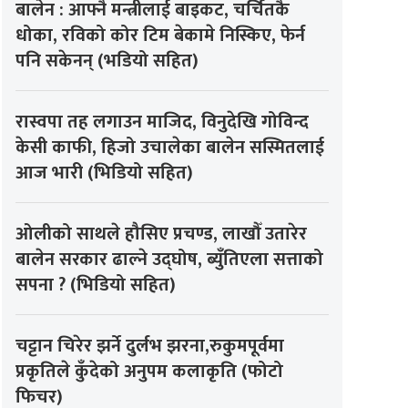
बालेन : आफ्नै मन्त्रीलाई बाइकट, चर्चितकै
धोका, रविको कोर टिम बेकामे निस्किए, फेर्न
पनि सकेनन् (भडियो सहित)
रास्वपा तह लगाउन माजिद, विनुदेखि गोविन्द
केसी काफी, हिजो उचालेका बालेन सस्मितलाई
आज भारी (भिडियो सहित)
ओलीको साथले हौसिए प्रचण्ड, लाखौँ उतारेर
बालेन सरकार ढाल्ने उद्घोष, ब्युँतिएला सत्ताको
सपना ? (भिडियो सहित)
चट्टान चिरेर झर्ने दुर्लभ झरना,रुकुमपूर्वमा
प्रकृतिले कुँदेको अनुपम कलाकृति (फोटो
फिचर)