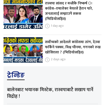
रास्वपा सांसद र मन्त्रीकै निष्कर्ष ः
कांग्रेस–एमालेका मेयरले हैरान पारे,
जनतालाई सम्झाउनै सकस
(भिडियोसहित)
1 day ago
सर्वोच्चको आदेशले कांग्रेसमा तरंग, देउवा
फर्किने पक्का, विश्व चीनमा, गगनको रुख
खोसिएला ? (भिडियोसहित)
2 days ago
ट्रेन्डिङ
बालेनबाट भयानक मिस्टेक, रास्वपाबाटै सखाप पार्ने
विद्रोह !