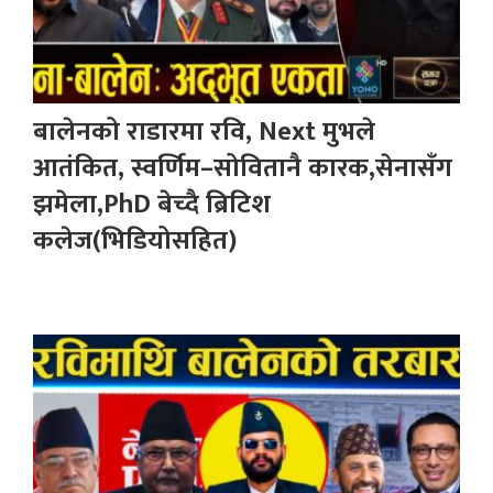
बालेनको राडारमा रवि, Next मुभले
आतंकित, स्वर्णिम–सोवितानै कारक,सेनासँग
झमेला,PhD बेच्दै ब्रिटिश
कलेज(भिडियोसहित)