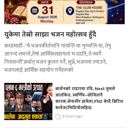
युकेमा तेस्रो साझा भजन महोत्सव हुँदै
काठमाडौं–‘ये भजनकीर्तनानि गायन्ति वा शृण्वन्ति वा, तेषु
आनन्दं लभन्ते,तेषां आर्थिकसहायतां च ददति, ते स्वर्गे
निवसन्ती’अर्थात् भजन कृतन गर्ने, सुन्ने, भजनमा रमाउने,
भजनलाई आर्थिक सहयोग गर्नेहरुको
बालेनको राडारमा रवि, Next मुभले
आतंकित, स्वर्णिम–सोवितानै
कारक,सेनासँग झमेला,PhD बेच्दै ब्रिटिश
कलेज(भिडियोसहित)
8 hours ago