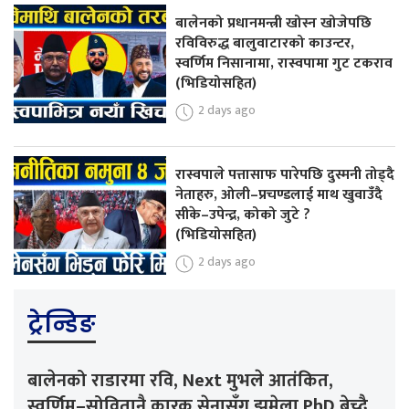
बालेनको प्रधानमन्त्री खोस्न खोजेपछि
रविविरुद्ध बालुवाटारको काउन्टर,
स्वर्णिम निसानामा, रास्वपामा गुट टकराव
(भिडियोसहित)
2 days ago
रास्वपाले पत्तासाफ पारेपछि दुस्मनी तोड्दै
नेताहरु, ओली–प्रचण्डलाई माथ खुवाउँदै
सीके–उपेन्द्र, कोको जुटे ?
(भिडियोसहित)
2 days ago
ट्रेन्डिङ
बालेनको राडारमा रवि, Next मुभले आतंकित,
स्वर्णिम–सोवितानै कारक,सेनासँग झमेला,PhD बेच्दै