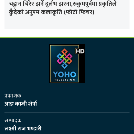
चट्टान चिरेर झर्ने दुर्लभ झरना,रुकुमपूर्वमा प्रकृतिले
कुँदेको अनुपम कलाकृति (फोटो फिचर)
प्रकाशक
आङ काजी शेर्पा
सम्पादक
लक्ष्मी राज भण्डारी