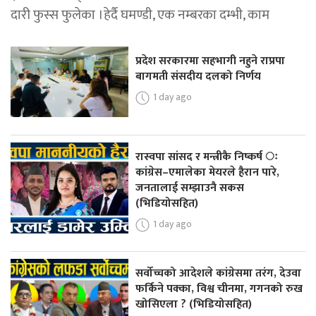
दारी फुस्स फुलेका ।हेर्दै घमण्डी, एक नम्बरका दम्भी, काम
प्रदेश सरकारमा सहभागी नहुने राप्रपा
बागमती संसदीय दलको निर्णय
1 day ago
रास्वपा सांसद र मन्त्रीकै निष्कर्ष ः
कांग्रेस–एमालेका मेयरले हैरान पारे,
जनतालाई सम्झाउनै सकस
(भिडियोसहित)
1 day ago
सर्वोच्चको आदेशले कांग्रेसमा तरंग, देउवा
फर्किने पक्का, विश्व चीनमा, गगनको रुख
खोसिएला ? (भिडियोसहित)