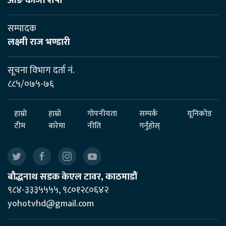
आङ काजी शेर्पा
सम्पादक
लक्ष्मी राज भण्डारी
सूचना विभाग दर्ता नं.
८८५/०७५-७६
हाम्रो
हाम्रो
गोपनीयता
सम्पर्क
यूनिकोड
टीम
बारेमा
नीति
गर्नुहोस्
बौद्धनाथ सडक केएल टावर, काठमाडौं
९८४-३३३५५५५, ९८०१२८०६४२
yohotvhd@gmail.com