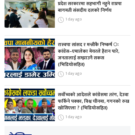
प्रदेश सरकारमा सहभागी नहुने राप्रपा
बागमती संसदीय दलको निर्णय
1 day ago
रास्वपा सांसद र मन्त्रीकै निष्कर्ष ः
कांग्रेस–एमालेका मेयरले हैरान पारे,
जनतालाई सम्झाउनै सकस
(भिडियोसहित)
1 day ago
सर्वोच्चको आदेशले कांग्रेसमा तरंग, देउवा
फर्किने पक्का, विश्व चीनमा, गगनको रुख
खोसिएला ? (भिडियोसहित)
1 day ago