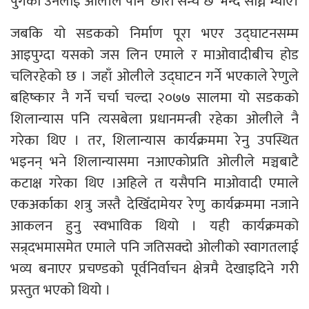
पुगेकी उनलाई ओलीले पनि ‘छोरी सन्चै छ’ भन्दै सोध्न भ्याए।
जबकि यो सडकको निर्माण पूरा भएर उद्घाटनसम्म
आइपुग्दा यसको जस लिन एमाले र माओवादीबीच होड
चलिरहेको छ । जहाँ ओलीले उद्घाटन गर्ने भएकाले रेणुले
बहिष्कार नै गर्ने चर्चा चल्दा २०७७ सालमा यो सडकको
शिलान्यास पनि त्यसबेला प्रधानमन्त्री रहेका ओलीले नै
गरेका थिए । तर, शिलान्यास कार्यक्रममा रेनु उपस्थित
भइनन् भने शिलान्यासमा नआएकोप्रति ओलीले मञ्चबाटै
कटाक्ष गरेका थिए ।अहिले त यसैपनि माओवादी एमाले
एकअर्काका शत्रु जस्तै देखिँदामेयर रेणु कार्यक्रममा नजाने
आकलन हुनु स्वभाविक थियो । यही कार्यक्रमको
सन्र्दभमासमेत एमाले पनि जतिसक्दो ओलीको स्वागतलाई
भव्य बनाएर प्रचण्डको पूर्वनिर्वाचन क्षेत्रमै देखाइदिने गरी
प्रस्तुत भएको थियो ।