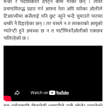
मन्त्री र पदाधिकारी दपेट्ने काम गरेका छन् । त्यस्तै
प्रचण्डविरुद्ध प्रहार गर्न आफ्ना नेता अघि सारेका ओलीले
टिआरसीमा कसैलाई पनि छुट नहुने भन्दै घुमाउरो पारामा
धम्की नै दिइरहेका छन् । तर यसले न त सरकारको आयुको
ग्यारेन्टी हुने अवस्था छ न त पार्टीभित्रनैओलीको एकछत्र
चलिरहेको छ ।