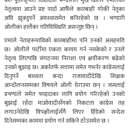
बरु पूर्वराष्ट्रपति विद्यादेवी भण्डारीले मुखै खोलेर एमालेको
नेतृत्वमा आउने प्रष्ट पार्दा आफैँले कारबाही गरेकी नेतृका
अघि झुक्नुपर्ने अवस्थासमेत बनिरहेको छ । भण्डारी
ओलीका हालैका गतिविधिप्रति असन्तुष्ट छिन् ।
एमाले नेताहरूमाथिको कारबाहीमा पनि उनको असहमति
छ। ओलीले पार्टीमा एकता कायम गर्न नसकेको र उनले
नेतृत्व लिएपछि संगठनमा निराशा एवं क्षयीकरण बढेको
उनको बुझाइ छ। अर्कातर्फ सत्तामा समेत गभर्नर कांग्रेसलाई
दिनुपर्ने बाध्यता बन्दा राजावादीदेखि शिक्षक
आन्दोलनसम्मका विषयले ओली घेराउमा छन् । जसलाई
प्रचण्डले समेत फाइदाका लागि प्रयोग गरिरहेको उनको
बुझाई रहँदा माओवादीसँगको निकटता कांग्रेस तह
लगाउनेदेखि विपक्षीलाईसँगै लिएर हिँडेको सन्देश
दिनेसम्मका काममा प्रयोग गर्न सकिने ठाँउसमेत छ ।