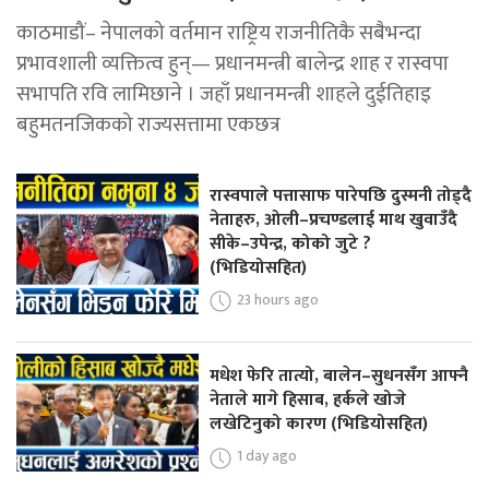
काठमाडौं– नेपालको वर्तमान राष्ट्रिय राजनीतिकै सबैभन्दा
प्रभावशाली व्यक्तित्व हुन्— प्रधानमन्त्री बालेन्द्र शाह र रास्वपा
सभापति रवि लामिछाने । जहाँ प्रधानमन्त्री शाहले दुईतिहाइ
बहुमतनजिकको राज्यसत्तामा एकछत्र
रास्वपाले पत्तासाफ पारेपछि दुस्मनी तोड्दै
नेताहरु, ओली–प्रचण्डलाई माथ खुवाउँदै
सीके–उपेन्द्र, कोको जुटे ?
(भिडियोसहित)
23 hours ago
मधेश फेरि तात्यो, बालेन–सुधनसँग आफ्नै
नेताले मागे हिसाब, हर्कले खोजे
लखेटिनुको कारण (भिडियोसहित)
1 day ago