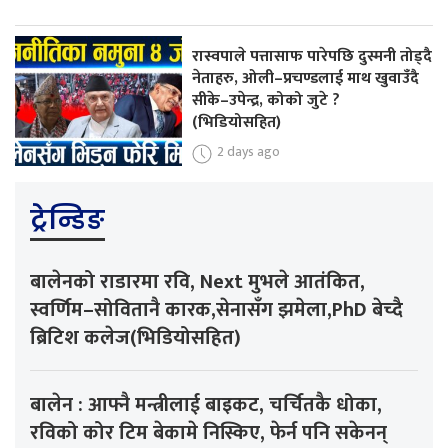
रास्वपाले पत्तासाफ पारेपछि दुस्मनी तोड्दै
नेताहरु, ओली–प्रचण्डलाई माथ खुवाउँदै
सीके–उपेन्द्र, कोको जुटे ?
(भिडियोसहित)
2 days ago
ट्रेन्डिङ
बालेनको राडारमा रवि, Next मुभले आतंकित,
स्वर्णिम–सोवितानै कारक,सेनासँग झमेला,PhD बेच्दै
ब्रिटिश कलेज(भिडियोसहित)
बालेन : आफ्नै मन्त्रीलाई बाइकट, चर्चितकै धोका,
रविको कोर टिम बेकामे निस्किए, फेर्न पनि सकेनन्