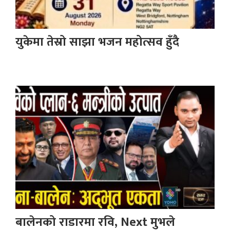
युकेमा तेस्रो साझा भजन महोत्सव हुँदै
बालेनको राडारमा रवि, Next मुभले