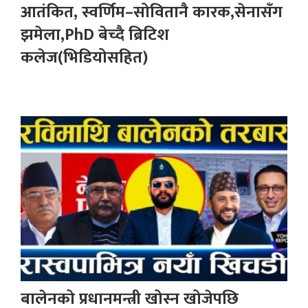
आतंकित, स्वर्णिम–सोवितानै कारक,सेनासँग
झमेला,PhD बेच्दै ब्रिटिश
कलेज(भिडियोसहित)
बालेनको प्रधानमन्त्री खोस्न खोजेपछि