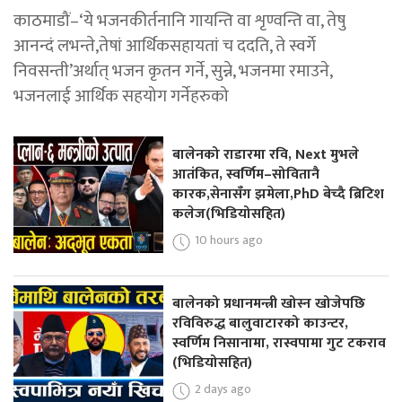
काठमाडौं–‘ये भजनकीर्तनानि गायन्ति वा शृण्वन्ति वा, तेषु
आनन्दं लभन्ते,तेषां आर्थिकसहायतां च ददति, ते स्वर्गे
निवसन्ती’अर्थात् भजन कृतन गर्ने, सुन्ने, भजनमा रमाउने,
भजनलाई आर्थिक सहयोग गर्नेहरुको
बालेनको राडारमा रवि, Next मुभले
आतंकित, स्वर्णिम–सोवितानै
कारक,सेनासँग झमेला,PhD बेच्दै ब्रिटिश
कलेज(भिडियोसहित)
10 hours ago
बालेनको प्रधानमन्त्री खोस्न खोजेपछि
रविविरुद्ध बालुवाटारको काउन्टर,
स्वर्णिम निसानामा, रास्वपामा गुट टकराव
(भिडियोसहित)
2 days ago