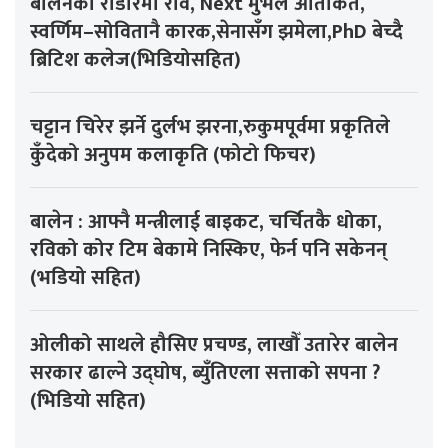
बालेनको राडारमा रवि, Next मुभले आतंकित,
स्वर्णिम–सोवितानै कारक,सेनासँग झमेला,PhD बेच्दै
ब्रिटिश कलेज(भिडियोसहित)
चट्टान चिरेर झर्ने दुर्लभ झरना,रुकुमपूर्वमा प्रकृतिले
कुँदेको अनुपम कलाकृति (फोटो फिचर)
बालेन : आफ्नै मन्त्रीलाई बाइकट, चर्चितकै धोका,
रविको कोर टिम बेकामे निस्किए, फेर्न पनि सकेनन्
(भडियो सहित)
ओलीको साथले हौसिए प्रचण्ड, लाखौँ उतारेर बालेन
सरकार ढाल्ने उद्घोष, ब्युँतिएला सत्ताको सपना ?
(भिडियो सहित)