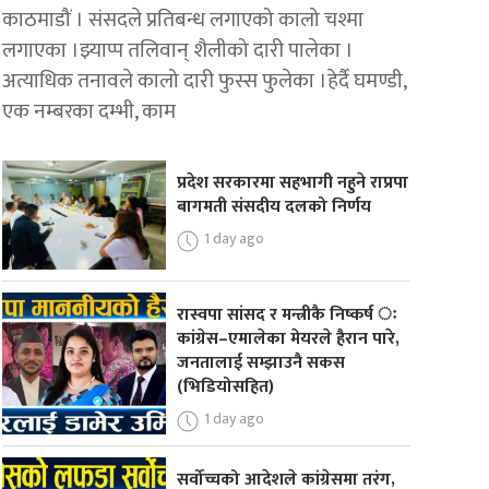
काठमाडौं । संसदले प्रतिबन्ध लगाएको कालो चश्मा
लगाएका ।झ्याप्प तलिवान् शैलीको दारी पालेका ।
अत्याधिक तनावले कालो दारी फुस्स फुलेका ।हेर्दै घमण्डी,
एक नम्बरका दम्भी, काम
प्रदेश सरकारमा सहभागी नहुने राप्रपा
बागमती संसदीय दलको निर्णय
1 day ago
रास्वपा सांसद र मन्त्रीकै निष्कर्ष ः
कांग्रेस–एमालेका मेयरले हैरान पारे,
जनतालाई सम्झाउनै सकस
(भिडियोसहित)
1 day ago
सर्वोच्चको आदेशले कांग्रेसमा तरंग,