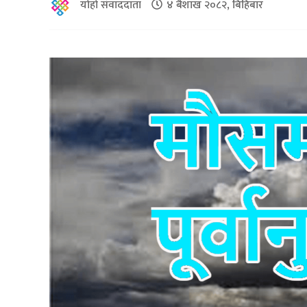
योहो संवाददाता
४ बैशाख २०८२, बिहिबार