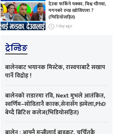
देउवा फर्किने पक्का, विश्व चीनमा,
गगनको रुख खोसिएला ?
(भिडियोसहित)
1 day ago
ट्रेन्डिङ
बालेनबाट भयानक मिस्टेक, रास्वपाबाटै सखाप
पार्ने विद्रोह !
बालेनको राडारमा रवि, Next मुभले आतंकित,
स्वर्णिम–सोवितानै कारक,सेनासँग झमेला,PhD
बेच्दै ब्रिटिश कलेज(भिडियोसहित)
बालेन : आफ्नै मन्त्रीलाई बाइकट, चर्चितकै