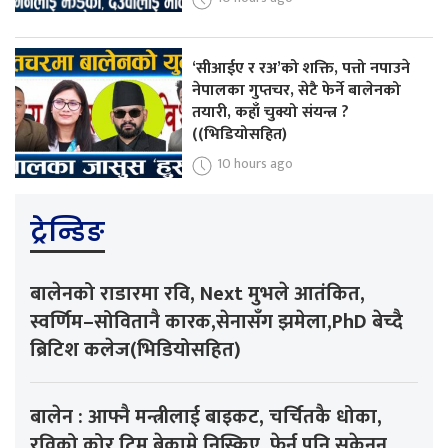
‘सीआईए र रअ’को शक्ति, पत्तो नपाउने
नेपालका गुप्तचर, सेटै फेर्ने बालेनको
तयारी, कहाँ चुक्यो संयन्त्र ?
((भिडियोसहित)
10 hours ago
ट्रेन्डिङ
बालेनको राडारमा रवि, Next मुभले आतंकित,
स्वर्णिम–सोवितानै कारक,सेनासँग झमेला,PhD बेच्दै
ब्रिटिश कलेज(भिडियोसहित)
बालेन : आफ्नै मन्त्रीलाई बाइकट, चर्चितकै धोका,
रविको कोर टिम बेकामे निस्किए, फेर्न पनि सकेनन्