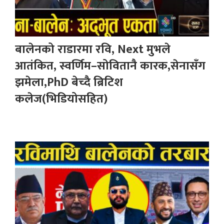
बालेनको राडारमा रवि, Next मुभले
आतंकित, स्वर्णिम–सोवितानै कारक,सेनासँग
झमेला,PhD बेच्दै ब्रिटिश
कलेज(भिडियोसहित)