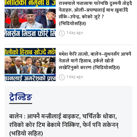
रास्वपाले पत्तासाफ पारेपछि दुस्मनी तोड्दै
नेताहरु, ओली–प्रचण्डलाई माथ खुवाउँदै
सीके–उपेन्द्र, कोको जुटे ?
(भिडियोसहित)
1 day ago
मधेश फेरि तात्यो, बालेन–सुधनसँग आफ्नै
नेताले मागे हिसाब, हर्कले खोजे
लखेटिनुको कारण (भिडियोसहित)
1 day ago
ट्रेन्डिङ
बालेन : आफ्नै मन्त्रीलाई बाइकट, चर्चितकै धोका,
रविको कोर टिम बेकामे निस्किए, फेर्न पनि सकेनन्
(भडियो सहित)