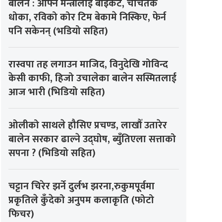
बालेन : आफ्नै मन्त्रीलाई बाइकट, चर्चितकै
धोका, रविको कोर टिम बेकामे निस्किए, फेर्न
पनि सकेनन् (भडियो सहित)
रास्वपा तह लगाउन माजिद, विनुदेखि गोविन्द
केसी काफी, हिजो उचालेका बालेन सस्मितलाई
आज भारी (भिडियो सहित)
ओलीको साथले हौसिए प्रचण्ड, लाखौँ उतारेर
बालेन सरकार ढाल्ने उद्घोष, ब्युँतिएला सत्ताको
सपना ? (भिडियो सहित)
चट्टान चिरेर झर्ने दुर्लभ झरना,रुकुमपूर्वमा
प्रकृतिले कुँदेको अनुपम कलाकृति (फोटो
फिचर)