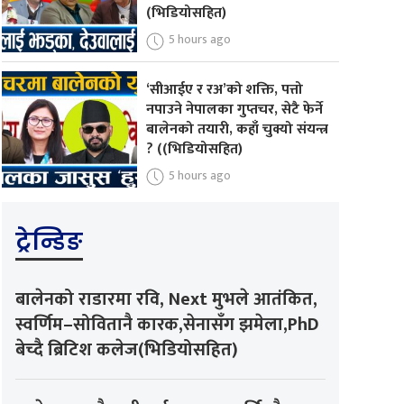
(भिडियोसहित)
5 hours ago
‘सीआईए र रअ’को शक्ति, पत्तो
नपाउने नेपालका गुप्तचर, सेटै फेर्ने
बालेनको तयारी, कहाँ चुक्यो संयन्त्र
? ((भिडियोसहित)
5 hours ago
ट्रेन्डिङ
बालेनको राडारमा रवि, Next मुभले आतंकित,
स्वर्णिम–सोवितानै कारक,सेनासँग झमेला,PhD
बेच्दै ब्रिटिश कलेज(भिडियोसहित)