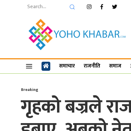
समाचार
राजनीति
समाज
Breaking
गृहको बज्रले राज
डुबाए, अबको ने