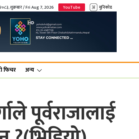
२०८३, शुक्रबार / Fri Aug 7, 2026
YouTube
युनिकोड
ो फिचर
अन्य
गाले पूर्वराजालाई
न ?(भिडियो)