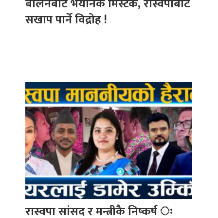
बालेनबाट भयानक मिस्टेक, रास्वपाबाटै
सखाप पार्ने विद्रोह !
रास्वपा सांसद र मन्त्रीकै निष्कर्ष ः