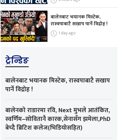
बालेनबाट भयानक मिस्टेक,
रास्वपाबाटै सखाप पार्ने विद्रोह !
1 day ago
ट्रेन्डिङ
बालेनबाट भयानक मिस्टेक, रास्वपाबाटै सखाप
पार्ने विद्रोह !
बालेनको राडारमा रवि, Next मुभले आतंकित,
स्वर्णिम–सोवितानै कारक,सेनासँग झमेला,PhD
बेच्दै ब्रिटिश कलेज(भिडियोसहित)