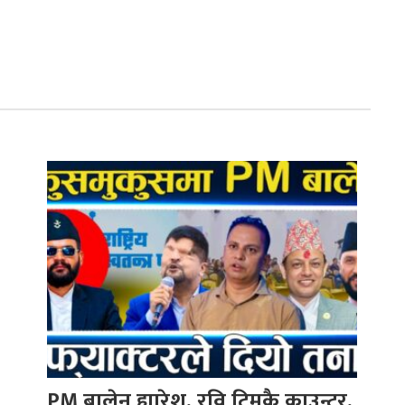
PM बालेन ह्यारेश, रवि टिमकै काउन्टर,