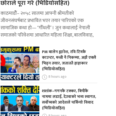
छोराले पूरा गरे (भिडियोसहित)
काठमाडोैं– २०५८ सालमा आफ्नी श्रीमतीको
जीवनसंघर्षबाट प्रभावित भएर तयार पारिएको एक
सामाजिक कथा हो— ‘गौँथली’ । जुन कथालाई नेपाली
समाजको परिवेशमा आधारित महिला शिक्षा, बालविवाह,
PM बालेन ह्यारेश, रवि टिमकै
काउन्टर, मन्त्री नै निकम्मा, अझै एक्लै
भिड्न तयार, जताततै हाहाकार
(भिडियोसहित)
8 hours ago
शशांक–गगनकै टक्कर, बिपीकै
नाममा लडाइँ, देउवाको भव्य स्वागत,
सर्वोच्चको आदेशले चर्कियो विवाद
(भिडियोसहित)
8 hours ago