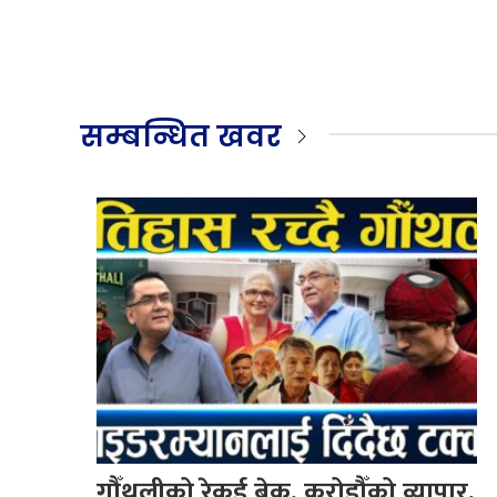
सम्बन्धित खवर
गौँथलीको रेकर्ड ब्रेक, करोडौँको व्यापार,