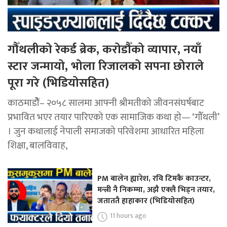
गौँथलीको रेकर्ड ब्रेक, करोडौँको व्यापार, नयाँ
स्टार जन्मायो, भोला रिजालको सपना छोराले
पूरा गरे (भिडियोसहित)
काठमाडोैं– २०५८ सालमा आफ्नी श्रीमतीको जीवनसंघर्षबाट
प्रभावित भएर तयार पारिएको एक सामाजिक कथा हो— ‘गौँथली’
। जुन कथालाई नेपाली समाजको परिवेशमा आधारित महिला
शिक्षा, बालविवाह,
PM बालेन ह्यारेश, रवि टिमकै काउन्टर,
मन्त्री नै निकम्मा, अझै एक्लै भिड्न तयार,
जताततै हाहाकार (भिडियोसहित)
11 hours ago