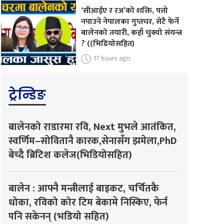
‘सीआईए र रअ’को शक्ति, पत्तो
नपाउने नेपालका गुप्तचर, सेटै फेर्ने
बालेनको तयारी, कहाँ चुक्यो संयन्त्र
? ((भिडियोसहित)
17 hours ago
ट्रेन्डिङ
बालेनको राडारमा रवि, Next मुभले आतंकित,
स्वर्णिम–सोवितानै कारक,सेनासँग झमेला,PhD
बेच्दै ब्रिटिश कलेज(भिडियोसहित)
बालेन : आफ्नै मन्त्रीलाई बाइकट, चर्चितकै
धोका, रविको कोर टिम बेकामे निस्किए, फेर्न
पनि सकेनन् (भडियो सहित)