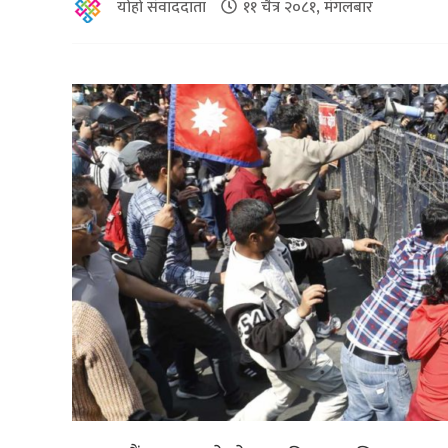
योहो संवाददाता
११ चैत्र २०८१, मंगलबार