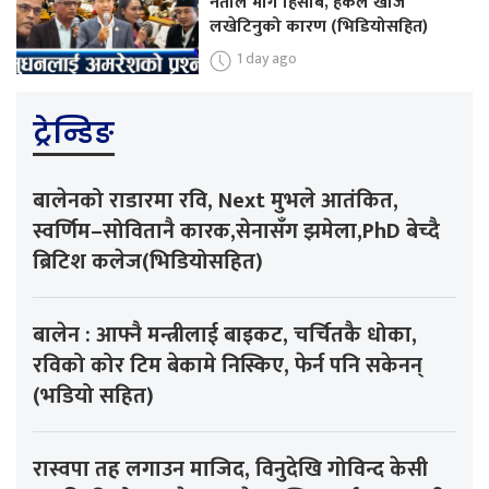
नेताले मागे हिसाब, हर्कले खोजे
लखेटिनुको कारण (भिडियोसहित)
1 day ago
ट्रेन्डिङ
बालेनको राडारमा रवि, Next मुभले आतंकित,
स्वर्णिम–सोवितानै कारक,सेनासँग झमेला,PhD बेच्दै
ब्रिटिश कलेज(भिडियोसहित)
बालेन : आफ्नै मन्त्रीलाई बाइकट, चर्चितकै धोका,
रविको कोर टिम बेकामे निस्किए, फेर्न पनि सकेनन्
(भडियो सहित)
रास्वपा तह लगाउन माजिद, विनुदेखि गोविन्द केसी