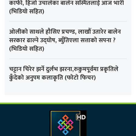
काफी, हिजो उचालेका बालेन सस्मितलाई आज भारी
(भिडियो सहित)
ओलीको साथले हौसिए प्रचण्ड, लाखौँ उतारेर बालेन
सरकार ढाल्ने उद्घोष, ब्युँतिएला सत्ताको सपना ?
(भिडियो सहित)
चट्टान चिरेर झर्ने दुर्लभ झरना,रुकुमपूर्वमा प्रकृतिले
कुँदेको अनुपम कलाकृति (फोटो फिचर)