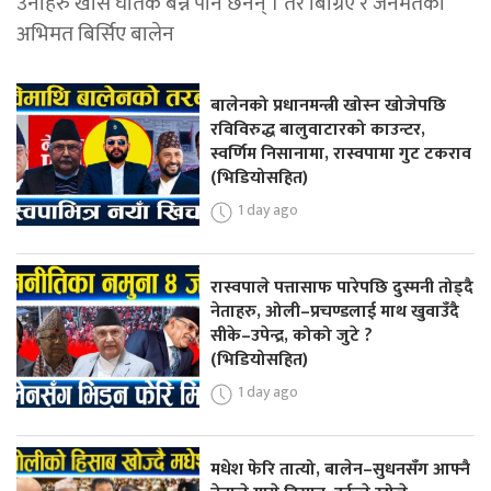
उनीहरु खास घातक बन्ने पनि छैनन् । तर बिग्रिए र जनमतको
अभिमत बिर्सिए बालेन
बालेनको प्रधानमन्त्री खोस्न खोजेपछि
रविविरुद्ध बालुवाटारको काउन्टर,
स्वर्णिम निसानामा, रास्वपामा गुट टकराव
(भिडियोसहित)
1 day ago
रास्वपाले पत्तासाफ पारेपछि दुस्मनी तोड्दै
नेताहरु, ओली–प्रचण्डलाई माथ खुवाउँदै
सीके–उपेन्द्र, कोको जुटे ?
(भिडियोसहित)
1 day ago
मधेश फेरि तात्यो, बालेन–सुधनसँग आफ्नै