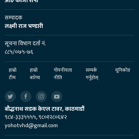
आङ काजी शेर्पा
सम्पादक
लक्ष्मी राज भण्डारी
सूचना विभाग दर्ता नं.
८८५/०७५-७६
हाम्रो
हाम्रो
गोपनीयता
सम्पर्क
यूनिकोड
टीम
बारेमा
नीति
गर्नुहोस्
बौद्धनाथ सडक केएल टावर, काठमाडौं
९८४-३३३५५५५, ९८०१२८०६४२
yohotvhd@gmail.com