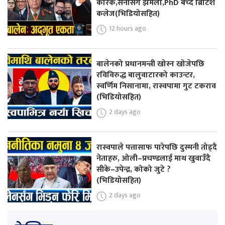
कारक,सेनासँग झमेला,PhD बेच्दै ब्रिटिश
कलेज(भिडियोसहित)
12 hours ago
बालेनको प्रधानमन्त्री खोस्न खोजेपछि
रविविरुद्ध बालुवाटारको काउन्टर,
स्वर्णिम निसानामा, रास्वपामा गुट टकराव
(भिडियोसहित)
2 days ago
रास्वपाले पत्तासाफ पारेपछि दुस्मनी तोड्दै
नेताहरु, ओली–प्रचण्डलाई माथ खुवाउँदै
सीके–उपेन्द्र, कोको जुटे ?
(भिडियोसहित)
2 days ago