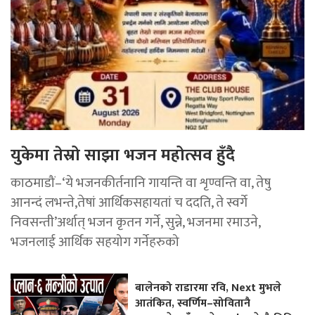
युकेमा तेस्रो साझा भजन महोत्सव हुँदै
काठमाडौं–‘ये भजनकीर्तनानि गायन्ति वा शृण्वन्ति वा, तेषु
आनन्दं लभन्ते,तेषां आर्थिकसहायतां च ददति, ते स्वर्गे
निवसन्ती’अर्थात् भजन कृतन गर्ने, सुन्ने, भजनमा रमाउने,
भजनलाई आर्थिक सहयोग गर्नेहरुको
बालेनको राडारमा रवि, Next मुभले
आतंकित, स्वर्णिम–सोवितानै