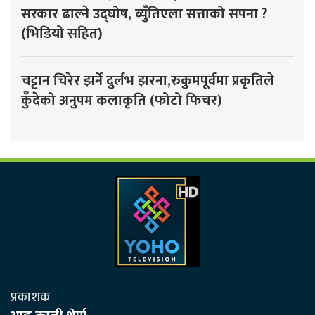
सरकार ढाल्ने उद्घोष, ब्युँतिएला सत्ताको सपना ?
(भिडियो सहित)
चट्टान चिरेर झर्ने दुर्लभ झरना,रुकुमपूर्वमा प्रकृतिले
कुँदेको अनुपम कलाकृति (फोटो फिचर)
प्रकाशक