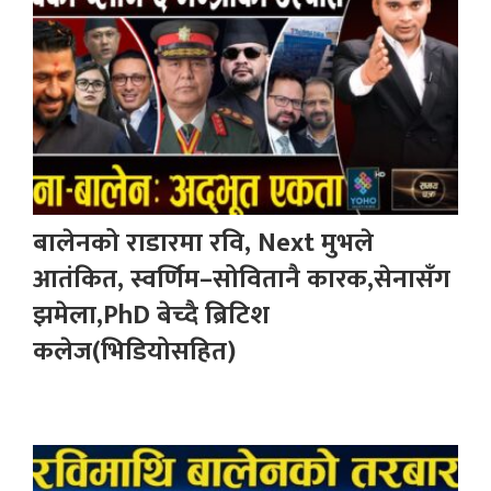
बालेनको राडारमा रवि, Next मुभले
आतंकित, स्वर्णिम–सोवितानै कारक,सेनासँग
झमेला,PhD बेच्दै ब्रिटिश
कलेज(भिडियोसहित)