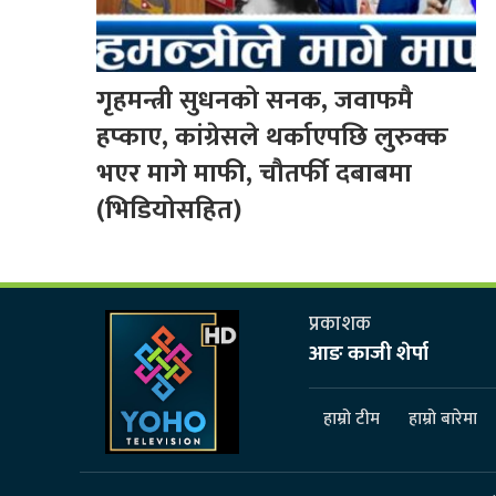
गृहमन्त्री सुधनको सनक, जवाफमै
हप्काए, कांग्रेसले थर्काएपछि लुरुक्क
भएर मागे माफी, चौतर्फी दबाबमा
(भिडियोसहित)
प्रकाशक
आङ काजी शेर्पा
हाम्रो टीम
हाम्रो बारेमा