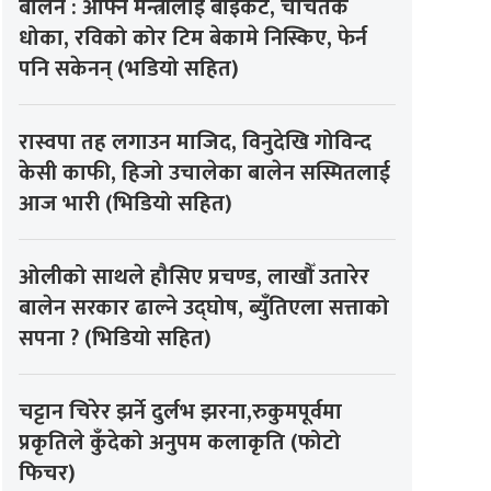
बालेन : आफ्नै मन्त्रीलाई बाइकट, चर्चितकै
धोका, रविको कोर टिम बेकामे निस्किए, फेर्न
पनि सकेनन् (भडियो सहित)
रास्वपा तह लगाउन माजिद, विनुदेखि गोविन्द
केसी काफी, हिजो उचालेका बालेन सस्मितलाई
आज भारी (भिडियो सहित)
ओलीको साथले हौसिए प्रचण्ड, लाखौँ उतारेर
बालेन सरकार ढाल्ने उद्घोष, ब्युँतिएला सत्ताको
सपना ? (भिडियो सहित)
चट्टान चिरेर झर्ने दुर्लभ झरना,रुकुमपूर्वमा
प्रकृतिले कुँदेको अनुपम कलाकृति (फोटो
फिचर)