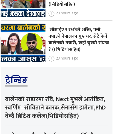
(भिडियोसहित)
23 hours ago
‘सीआईए र रअ’को शक्ति, पत्तो
नपाउने नेपालका गुप्तचर, सेटै फेर्ने
बालेनको तयारी, कहाँ चुक्यो संयन्त्र
? ((भिडियोसहित)
23 hours ago
ट्रेन्डिङ
बालेनको राडारमा रवि, Next मुभले आतंकित,
स्वर्णिम–सोवितानै कारक,सेनासँग झमेला,PhD
बेच्दै ब्रिटिश कलेज(भिडियोसहित)