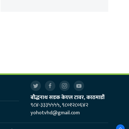
बौद्धनाथ सडक केएल टावर, काठमाडौं
९८४-३३३५५५५, ९८०१२८०६४२
yohotvhd@gmail.com