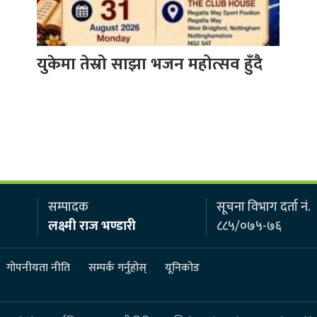
युकेमा तेस्रो साझा भजन महोत्सव हुँदै
सम्पादक
सूचना विभाग दर्ता नं.
लक्ष्मी राज भण्डारी
८८५/०७५-७६
गोपनीयता नीति
सम्पर्क गर्नुहोस्
यूनिकोड