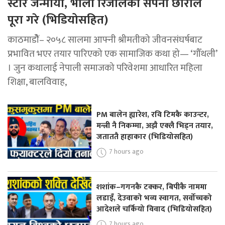
स्टार जन्मायो, भोला रिजालको सपना छोराले
पूरा गरे (भिडियोसहित)
काठमाडोैं– २०५८ सालमा आफ्नी श्रीमतीको जीवनसंघर्षबाट
प्रभावित भएर तयार पारिएको एक सामाजिक कथा हो— ‘गौँथली’
। जुन कथालाई नेपाली समाजको परिवेशमा आधारित महिला
शिक्षा, बालविवाह,
PM बालेन ह्यारेश, रवि टिमकै काउन्टर,
मन्त्री नै निकम्मा, अझै एक्लै भिड्न तयार,
जताततै हाहाकार (भिडियोसहित)
7 hours ago
शशांक–गगनकै टक्कर, बिपीकै नाममा
लडाइँ, देउवाको भव्य स्वागत, सर्वोच्चको
आदेशले चर्कियो विवाद (भिडियोसहित)
7 hours ago