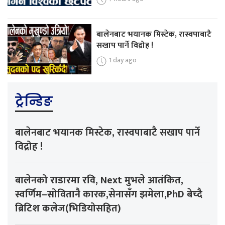
बालेनबाट भयानक मिस्टेक, रास्वपाबाटै
सखाप पार्ने विद्रोह !
1 day ago
ट्रेन्डिङ
बालेनबाट भयानक मिस्टेक, रास्वपाबाटै सखाप पार्ने
विद्रोह !
बालेनको राडारमा रवि, Next मुभले आतंकित,
स्वर्णिम–सोवितानै कारक,सेनासँग झमेला,PhD बेच्दै
ब्रिटिश कलेज(भिडियोसहित)