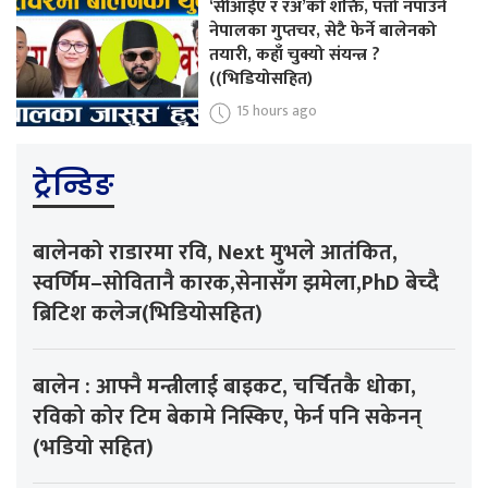
‘सीआईए र रअ’को शक्ति, पत्तो नपाउने
नेपालका गुप्तचर, सेटै फेर्ने बालेनको
तयारी, कहाँ चुक्यो संयन्त्र ?
((भिडियोसहित)
15 hours ago
ट्रेन्डिङ
बालेनको राडारमा रवि, Next मुभले आतंकित,
स्वर्णिम–सोवितानै कारक,सेनासँग झमेला,PhD बेच्दै
ब्रिटिश कलेज(भिडियोसहित)
बालेन : आफ्नै मन्त्रीलाई बाइकट, चर्चितकै धोका,
रविको कोर टिम बेकामे निस्किए, फेर्न पनि सकेनन्
(भडियो सहित)