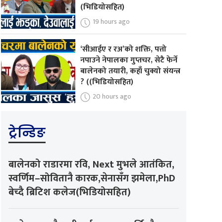
(भिडियोसहित)
19 hours ago
‘सीआईए र रअ’को शक्ति, पत्तो
नपाउने नेपालका गुप्तचर, सेटै फेर्ने
बालेनको तयारी, कहाँ चुक्यो संयन्त्र
? ((भिडियोसहित)
20 hours ago
ट्रेन्डिङ
बालेनको राडारमा रवि, Next मुभले आतंकित,
स्वर्णिम–सोवितानै कारक,सेनासँग झमेला,PhD
बेच्दै ब्रिटिश कलेज(भिडियोसहित)