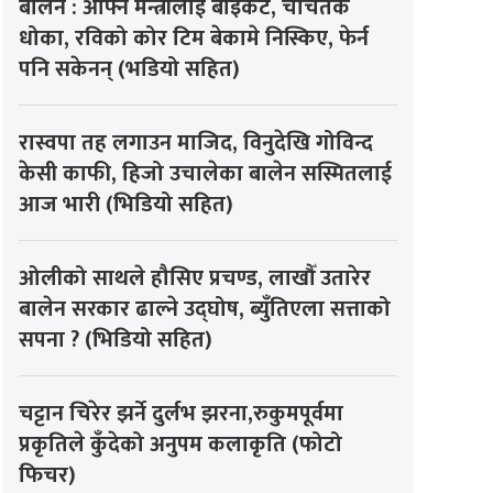
बालेन : आफ्नै मन्त्रीलाई बाइकट, चर्चितकै
धोका, रविको कोर टिम बेकामे निस्किए, फेर्न
पनि सकेनन् (भडियो सहित)
रास्वपा तह लगाउन माजिद, विनुदेखि गोविन्द
केसी काफी, हिजो उचालेका बालेन सस्मितलाई
आज भारी (भिडियो सहित)
ओलीको साथले हौसिए प्रचण्ड, लाखौँ उतारेर
बालेन सरकार ढाल्ने उद्घोष, ब्युँतिएला सत्ताको
सपना ? (भिडियो सहित)
चट्टान चिरेर झर्ने दुर्लभ झरना,रुकुमपूर्वमा
प्रकृतिले कुँदेको अनुपम कलाकृति (फोटो
फिचर)