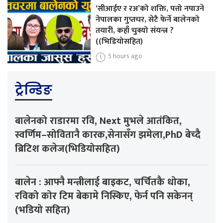
‘सीआईए र रअ’को शक्ति, पत्तो नपाउने
नेपालका गुप्तचर, सेटै फेर्ने बालेनको
तयारी, कहाँ चुक्यो संयन्त्र ?
((भिडियोसहित)
5 hours ago
ट्रेन्डिङ
बालेनको राडारमा रवि, Next मुभले आतंकित,
स्वर्णिम–सोवितानै कारक,सेनासँग झमेला,PhD बेच्दै
ब्रिटिश कलेज(भिडियोसहित)
बालेन : आफ्नै मन्त्रीलाई बाइकट, चर्चितकै धोका,
रविको कोर टिम बेकामे निस्किए, फेर्न पनि सकेनन्
(भडियो सहित)