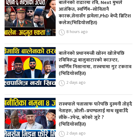
बालेनको राडारमा रवि, Next मुभले
आतंकित, स्वर्णिम–सोवितानै
कारक,सेनासँग झमेला,PhD बेच्दै ब्रिटिश
कलेज(भिडियोसहित)
8 hours ago
बालेनको प्रधानमन्त्री खोस्न खोजेपछि
रविविरुद्ध बालुवाटारको काउन्टर,
स्वर्णिम निसानामा, रास्वपामा गुट टकराव
(भिडियोसहित)
2 days ago
रास्वपाले पत्तासाफ पारेपछि दुस्मनी तोड्दै
नेताहरु, ओली–प्रचण्डलाई माथ खुवाउँदै
सीके–उपेन्द्र, कोको जुटे ?
(भिडियोसहित)
2 days ago