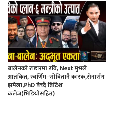
बालेनको राडारमा रवि, Next मुभले
आतंकित, स्वर्णिम–सोवितानै कारक,सेनासँग
झमेला,PhD बेच्दै ब्रिटिश
कलेज(भिडियोसहित)