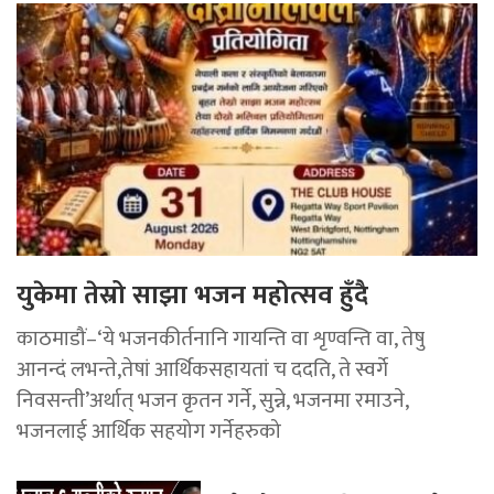
युकेमा तेस्रो साझा भजन महोत्सव हुँदै
काठमाडौं–‘ये भजनकीर्तनानि गायन्ति वा शृण्वन्ति वा, तेषु
आनन्दं लभन्ते,तेषां आर्थिकसहायतां च ददति, ते स्वर्गे
निवसन्ती’अर्थात् भजन कृतन गर्ने, सुन्ने, भजनमा रमाउने,
भजनलाई आर्थिक सहयोग गर्नेहरुको