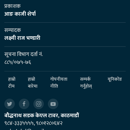
प्रकाशक
आङ काजी शेर्पा
सम्पादक
लक्ष्मी राज भण्डारी
सूचना विभाग दर्ता नं.
८८५/०७५-७६
हाम्रो
हाम्रो
गोपनीयता
सम्पर्क
यूनिकोड
टीम
बारेमा
नीति
गर्नुहोस्
बौद्धनाथ सडक केएल टावर, काठमाडौं
९८४-३३३५५५५, ९८०१२८०६४२