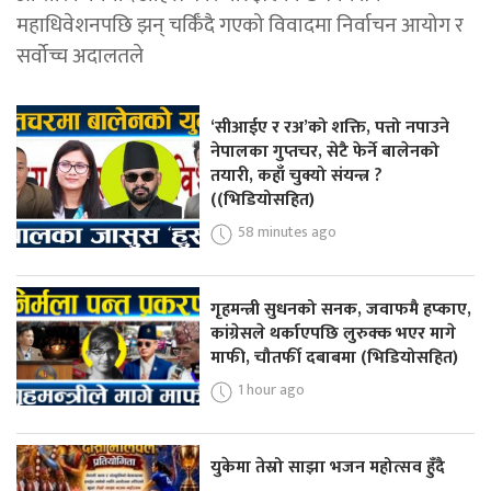
महाधिवेशनपछि झन् चर्किँदै गएको विवादमा निर्वाचन आयोग र
सर्वोच्च अदालतले
‘सीआईए र रअ’को शक्ति, पत्तो नपाउने
नेपालका गुप्तचर, सेटै फेर्ने बालेनको
तयारी, कहाँ चुक्यो संयन्त्र ?
((भिडियोसहित)
58 minutes ago
गृहमन्त्री सुधनको सनक, जवाफमै हप्काए,
कांग्रेसले थर्काएपछि लुरुक्क भएर मागे
माफी, चौतर्फी दबाबमा (भिडियोसहित)
1 hour ago
युकेमा तेस्रो साझा भजन महोत्सव हुँदै