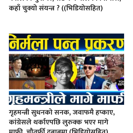
कहाँ चुक्यो संयन्त्र ? ((भिडियोसहित)
गृहमन्त्री सुधनको सनक, जवाफमै हप्काए,
कांग्रेसले थर्काएपछि लुरुक्क भएर मागे
माफी, चौतर्फी दबाबमा (भिडियोसहित)