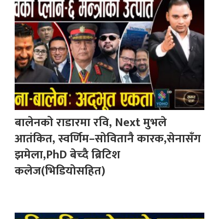
बालेनको राडारमा रवि, Next मुभले
आतंकित, स्वर्णिम–सोवितानै कारक,सेनासँग
झमेला,PhD बेच्दै ब्रिटिश
कलेज(भिडियोसहित)