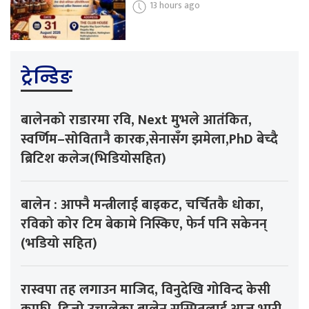
13 hours ago
ट्रेन्डिङ
बालेनको राडारमा रवि, Next मुभले आतंकित,
स्वर्णिम–सोवितानै कारक,सेनासँग झमेला,PhD बेच्दै
ब्रिटिश कलेज(भिडियोसहित)
बालेन : आफ्नै मन्त्रीलाई बाइकट, चर्चितकै धोका,
रविको कोर टिम बेकामे निस्किए, फेर्न पनि सकेनन्
(भडियो सहित)
रास्वपा तह लगाउन माजिद, विनुदेखि गोविन्द केसी
काफी, हिजो उचालेका बालेन सस्मितलाई आज भारी