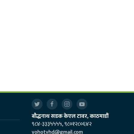
बौद्धनाथ सडक केएल टावर, काठमाडौं
९८४-३३३५५५५, ९८०१२८०६४२
yohotvhd@gmail.com