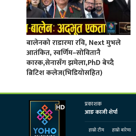
बालेनको राडारमा रवि, Next मुभले
आतंकित, स्वर्णिम–सोवितानै
कारक,सेनासँग झमेला,PhD बेच्दै
ब्रिटिश कलेज(भिडियोसहित)
प्रकाशक
आङ काजी शेर्पा
हाम्रो टीम
हाम्रो बारेमा