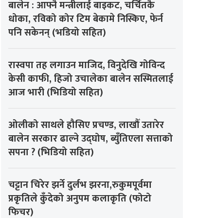
बालेन : आफ्नै मन्त्रीलाई बाइकट, चर्चितकै
धोका, रविको कोर टिम बेकामे निस्किए, फेर्न
पनि सकेनन् (भडियो सहित)
रास्वपा तह लगाउन माजिद, विनुदेखि गोविन्द
केसी काफी, हिजो उचालेका बालेन सस्मितलाई
आज भारी (भिडियो सहित)
ओलीको साथले हौसिए प्रचण्ड, लाखौँ उतारेर
बालेन सरकार ढाल्ने उद्घोष, ब्युँतिएला सत्ताको
सपना ? (भिडियो सहित)
चट्टान चिरेर झर्ने दुर्लभ झरना,रुकुमपूर्वमा
प्रकृतिले कुँदेको अनुपम कलाकृति (फोटो
फिचर)