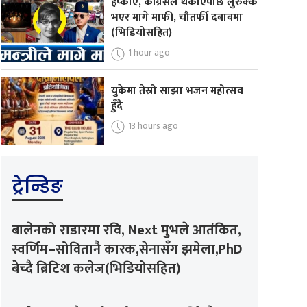
हप्काए, कांग्रेसले थर्काएपछि लुरुक्क
भएर मागे माफी, चौतर्फी दबाबमा
(भिडियोसहित)
1 hour ago
युकेमा तेस्रो साझा भजन महोत्सव
हुँदै
13 hours ago
ट्रेन्डिङ
बालेनको राडारमा रवि, Next मुभले आतंकित,
स्वर्णिम–सोवितानै कारक,सेनासँग झमेला,PhD
बेच्दै ब्रिटिश कलेज(भिडियोसहित)