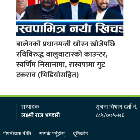
बालेनको प्रधानमन्त्री खोस्न खोजेपछि
रविविरुद्ध बालुवाटारको काउन्टर,
स्वर्णिम निसानामा, रास्वपामा गुट
टकराव (भिडियोसहित)
सम्पादक
सूचना विभाग दर्ता नं.
लक्ष्मी राज भण्डारी
८८५/०७५-७६
गोपनीयता नीति
सम्पर्क गर्नुहोस्
यूनिकोड