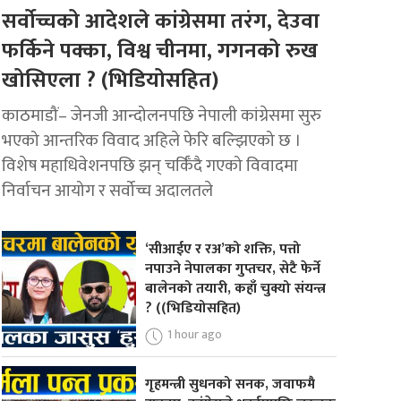
सर्वोच्चको आदेशले कांग्रेसमा तरंग, देउवा
फर्किने पक्का, विश्व चीनमा, गगनको रुख
खोसिएला ? (भिडियोसहित)
काठमाडौं– जेनजी आन्दोलनपछि नेपाली कांग्रेसमा सुरु
भएको आन्तरिक विवाद अहिले फेरि बल्झिएको छ ।
विशेष महाधिवेशनपछि झन् चर्किँदै गएको विवादमा
निर्वाचन आयोग र सर्वोच्च अदालतले
‘सीआईए र रअ’को शक्ति, पत्तो
नपाउने नेपालका गुप्तचर, सेटै फेर्ने
बालेनको तयारी, कहाँ चुक्यो संयन्त्र
? ((भिडियोसहित)
1 hour ago
गृहमन्त्री सुधनको सनक, जवाफमै