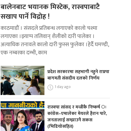
बालेनबाट भयानक मिस्टेक, रास्वपाबाटै
सखाप पार्ने विद्रोह !
काठमाडौं । संसदले प्रतिबन्ध लगाएको कालो चश्मा
लगाएका ।झ्याप्प तलिवान् शैलीको दारी पालेका ।
अत्याधिक तनावले कालो दारी फुस्स फुलेका ।हेर्दै घमण्डी,
एक नम्बरका दम्भी, काम
प्रदेश सरकारमा सहभागी नहुने राप्रपा
बागमती संसदीय दलको निर्णय
1 day ago
रास्वपा सांसद र मन्त्रीकै निष्कर्ष ः
कांग्रेस–एमालेका मेयरले हैरान पारे,
जनतालाई सम्झाउनै सकस
(भिडियोसहित)