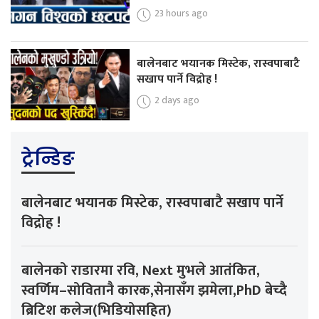
23 hours ago
बालेनबाट भयानक मिस्टेक, रास्वपाबाटै
सखाप पार्ने विद्रोह !
2 days ago
ट्रेन्डिङ
बालेनबाट भयानक मिस्टेक, रास्वपाबाटै सखाप पार्ने
विद्रोह !
बालेनको राडारमा रवि, Next मुभले आतंकित,
स्वर्णिम–सोवितानै कारक,सेनासँग झमेला,PhD बेच्दै
ब्रिटिश कलेज(भिडियोसहित)