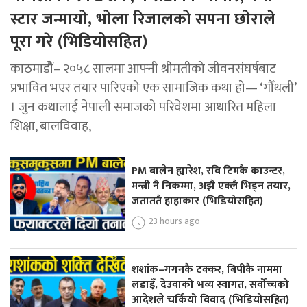
स्टार जन्मायो, भोला रिजालको सपना छोराले
पूरा गरे (भिडियोसहित)
काठमाडोैं– २०५८ सालमा आफ्नी श्रीमतीको जीवनसंघर्षबाट
प्रभावित भएर तयार पारिएको एक सामाजिक कथा हो— ‘गौँथली’
। जुन कथालाई नेपाली समाजको परिवेशमा आधारित महिला
शिक्षा, बालविवाह,
PM बालेन ह्यारेश, रवि टिमकै काउन्टर,
मन्त्री नै निकम्मा, अझै एक्लै भिड्न तयार,
जताततै हाहाकार (भिडियोसहित)
23 hours ago
शशांक–गगनकै टक्कर, बिपीकै नाममा
लडाइँ, देउवाको भव्य स्वागत, सर्वोच्चको
आदेशले चर्कियो विवाद (भिडियोसहित)