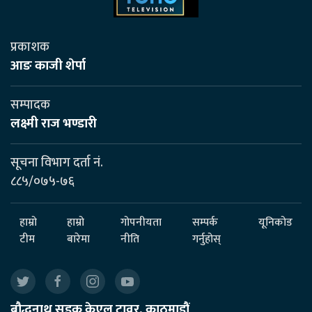
प्रकाशक
आङ काजी शेर्पा
सम्पादक
लक्ष्मी राज भण्डारी
सूचना विभाग दर्ता नं.
८८५/०७५-७६
हाम्रो
हाम्रो
गोपनीयता
सम्पर्क
यूनिकोड
टीम
बारेमा
नीति
गर्नुहोस्
बौद्धनाथ सडक केएल टावर, काठमाडौं