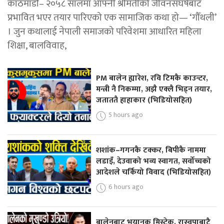
काठमाडोैं– २०५८ सालमा आफ्नी श्रीमतीको जीवनसंघर्षबाट
प्रभावित भएर तयार पारिएको एक सामाजिक कथा हो— ‘गौँथली’
। जुन कथालाई नेपाली समाजको परिवेशमा आधारित महिला
शिक्षा, बालविवाह,
PM बालेन ह्यारेश, रवि टिमकै काउन्टर,
मन्त्री नै निकम्मा, अझै एक्लै भिड्न तयार,
जताततै हाहाकार (भिडियोसहित)
5 hours ago
शशांक–गगनकै टक्कर, बिपीकै नाममा
लडाइँ, देउवाको भव्य स्वागत, सर्वोच्चको
आदेशले चर्कियो विवाद (भिडियोसहित)
6 hours ago
बालेनबाट भयानक मिस्टेक, रास्वपाबाटै