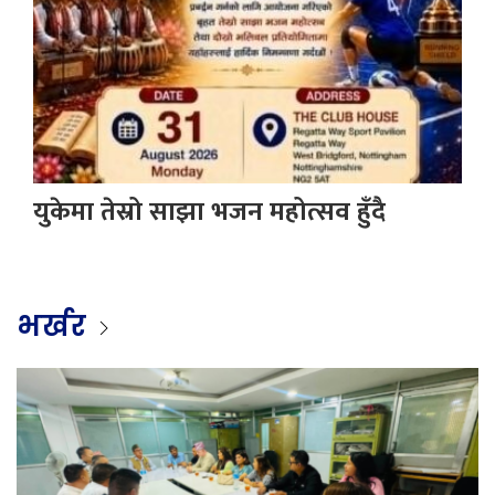
युकेमा तेस्रो साझा भजन महोत्सव हुँदै
भर्खर