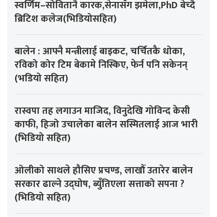
स्वर्णिम–सोवितानै कारक,सेनासँग झमेला,PhD बेच्दै
ब्रिटिश कलेज(भिडियोसहित)
बालेन : आफ्नै मन्त्रीलाई बाइकट, चर्चितकै धोका,
रविको कोर टिम बेकामे निस्किए, फेर्न पनि सकेनन्
(भडियो सहित)
रास्वपा तह लगाउन माजिद, विनुदेखि गोविन्द केसी
काफी, हिजो उचालेका बालेन सस्मितलाई आज भारी
(भिडियो सहित)
ओलीको साथले हौसिए प्रचण्ड, लाखौँ उतारेर बालेन
सरकार ढाल्ने उद्घोष, ब्युँतिएला सत्ताको सपना ?
(भिडियो सहित)