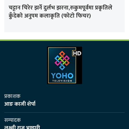
चट्टान चिरेर झर्ने दुर्लभ झरना,रुकुमपूर्वमा प्रकृतिले
कुँदेको अनुपम कलाकृति (फोटो फिचर)
प्रकाशक
आङ काजी शेर्पा
सम्पादक
लक्ष्मी राज भण्डारी