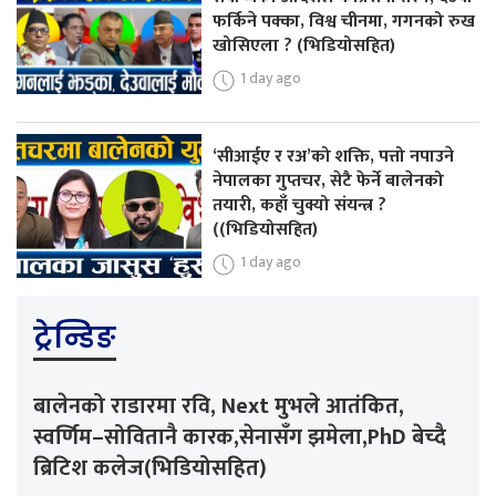
फर्किने पक्का, विश्व चीनमा, गगनको रुख
खोसिएला ? (भिडियोसहित)
1 day ago
‘सीआईए र रअ’को शक्ति, पत्तो नपाउने
नेपालका गुप्तचर, सेटै फेर्ने बालेनको
तयारी, कहाँ चुक्यो संयन्त्र ?
((भिडियोसहित)
1 day ago
ट्रेन्डिङ
बालेनको राडारमा रवि, Next मुभले आतंकित,
स्वर्णिम–सोवितानै कारक,सेनासँग झमेला,PhD बेच्दै
ब्रिटिश कलेज(भिडियोसहित)