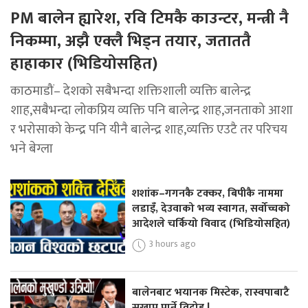
PM बालेन ह्यारेश, रवि टिमकै काउन्टर, मन्त्री नै
निकम्मा, अझै एक्लै भिड्न तयार, जताततै
हाहाकार (भिडियोसहित)
काठमाडौं– देशको सबैभन्दा शक्तिशाली व्यक्ति बालेन्द्र
शाह,सबैभन्दा लोकप्रिय व्यक्ति पनि बालेन्द्र शाह,जनताको आशा
र भरोसाको केन्द्र पनि यीनै बालेन्द्र शाह,व्यक्ति एउटै तर परिचय
भने बेग्ला
शशांक–गगनकै टक्कर, बिपीकै नाममा
लडाइँ, देउवाको भव्य स्वागत, सर्वोच्चको
आदेशले चर्कियो विवाद (भिडियोसहित)
3 hours ago
बालेनबाट भयानक मिस्टेक, रास्वपाबाटै
सखाप पार्ने विद्रोह !