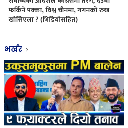
सर्वोच्चको आदेशले कांग्रेसमा तरंग, देउवा
फर्किने पक्का, विश्व चीनमा, गगनको रुख
खोसिएला ? (भिडियोसहित)
भर्खर