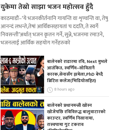
युकेमा तेस्रो साझा भजन महोत्सव हुँदै
काठमाडौं–‘ये भजनकीर्तनानि गायन्ति वा शृण्वन्ति वा, तेषु
आनन्दं लभन्ते,तेषां आर्थिकसहायतां च ददति, ते स्वर्गे
निवसन्ती’अर्थात् भजन कृतन गर्ने, सुन्ने, भजनमा रमाउने,
भजनलाई आर्थिक सहयोग गर्नेहरुको
बालेनको राडारमा रवि, Next मुभले
आतंकित, स्वर्णिम–सोवितानै
कारक,सेनासँग झमेला,PhD बेच्दै
ब्रिटिश कलेज(भिडियोसहित)
8 hours ago
बालेनको प्रधानमन्त्री खोस्न
खोजेपछि रविविरुद्ध बालुवाटारको
काउन्टर, स्वर्णिम निसानामा,
रास्वपामा गुट टकराव