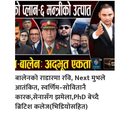
बालेनको राडारमा रवि, Next मुभले
आतंकित, स्वर्णिम–सोवितानै
कारक,सेनासँग झमेला,PhD बेच्दै
ब्रिटिश कलेज(भिडियोसहित)