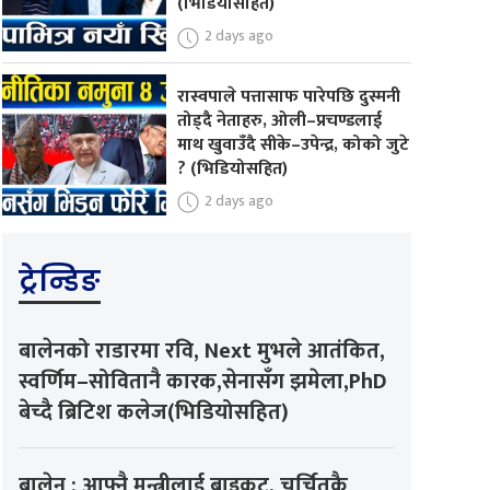
(भिडियोसहित)
2 days ago
रास्वपाले पत्तासाफ पारेपछि दुस्मनी
तोड्दै नेताहरु, ओली–प्रचण्डलाई
माथ खुवाउँदै सीके–उपेन्द्र, कोको जुटे
? (भिडियोसहित)
2 days ago
ट्रेन्डिङ
बालेनको राडारमा रवि, Next मुभले आतंकित,
स्वर्णिम–सोवितानै कारक,सेनासँग झमेला,PhD
बेच्दै ब्रिटिश कलेज(भिडियोसहित)
बालेन : आफ्नै मन्त्रीलाई बाइकट, चर्चितकै