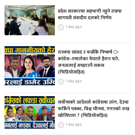
प्रदेश सरकारमा सहभागी नहुने राप्रपा
बागमती संसदीय दलको निर्णय
1 day ago
रास्वपा सांसद र मन्त्रीकै निष्कर्ष ः
कांग्रेस–एमालेका मेयरले हैरान पारे,
जनतालाई सम्झाउनै सकस
(भिडियोसहित)
1 day ago
सर्वोच्चको आदेशले कांग्रेसमा तरंग, देउवा
फर्किने पक्का, विश्व चीनमा, गगनको रुख
खोसिएला ? (भिडियोसहित)
1 day ago