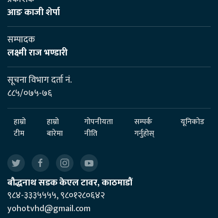
आङ काजी शेर्पा
सम्पादक
लक्ष्मी राज भण्डारी
सूचना विभाग दर्ता नं.
८८५/०७५-७६
हाम्रो
हाम्रो
गोपनीयता
सम्पर्क
यूनिकोड
टीम
बारेमा
नीति
गर्नुहोस्
बौद्धनाथ सडक केएल टावर, काठमाडौं
९८४-३३३५५५५, ९८०१२८०६४२
yohotvhd@gmail.com