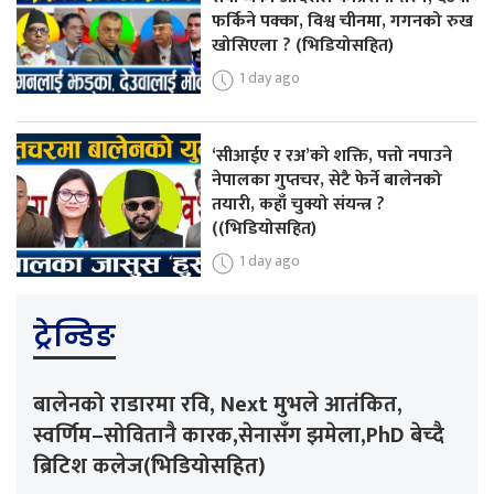
फर्किने पक्का, विश्व चीनमा, गगनको रुख
खोसिएला ? (भिडियोसहित)
1 day ago
‘सीआईए र रअ’को शक्ति, पत्तो नपाउने
नेपालका गुप्तचर, सेटै फेर्ने बालेनको
तयारी, कहाँ चुक्यो संयन्त्र ?
((भिडियोसहित)
1 day ago
ट्रेन्डिङ
बालेनको राडारमा रवि, Next मुभले आतंकित,
स्वर्णिम–सोवितानै कारक,सेनासँग झमेला,PhD बेच्दै
ब्रिटिश कलेज(भिडियोसहित)