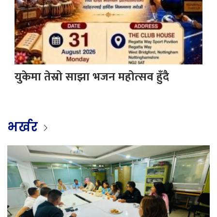
युकेमा तेस्रो साझा भजन महोत्सव हुँदै
भर्खर