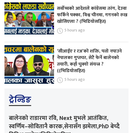
सर्वोच्चको आदेशले कांग्रेसमा तरंग, देउवा
फर्किने पक्का, विश्व चीनमा, गगनको रुख
खोसिएला ? (भिडियोसहित)
5 hours ago
‘सीआईए र रअ’को शक्ति, पत्तो नपाउने
नेपालका गुप्तचर, सेटै फेर्ने बालेनको
तयारी, कहाँ चुक्यो संयन्त्र ?
((भिडियोसहित)
5 hours ago
ट्रेन्डिङ
बालेनको राडारमा रवि, Next मुभले आतंकित,
स्वर्णिम–सोवितानै कारक,सेनासँग झमेला,PhD बेच्दै