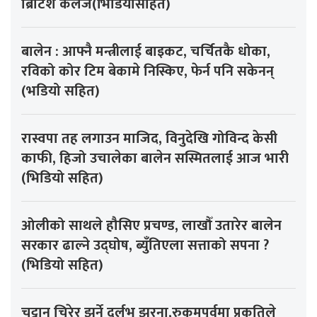
ब्रिटिश कलेज(भिडियोसहित)
बालेन : आफ्नै मन्त्रीलाई बाइकट, चर्चितकै धोका,
रविको कोर टिम बेकामे निस्किए, फेर्न पनि सकेनन्
(भडियो सहित)
रास्वपा तह लगाउन माजिद, विनुदेखि गोविन्द केसी
काफी, हिजो उचालेका बालेन सस्मितलाई आज भारी
(भिडियो सहित)
ओलीको साथले हौसिए प्रचण्ड, लाखौँ उतारेर बालेन
सरकार ढाल्ने उद्घोष, ब्युँतिएला सत्ताको सपना ?
(भिडियो सहित)
चट्टान चिरेर झर्ने दुर्लभ झरना,रुकुमपूर्वमा प्रकृतिले