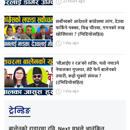
22 hours ago
सर्वोच्चको आदेशले कांग्रेसमा तरंग, देउवा
फर्किने पक्का, विश्व चीनमा, गगनको रुख
खोसिएला ? (भिडियोसहित)
1 day ago
‘सीआईए र रअ’को शक्ति, पत्तो नपाउने
नेपालका गुप्तचर, सेटै फेर्ने बालेनको
तयारी, कहाँ चुक्यो संयन्त्र ?
((भिडियोसहित)
1 day ago
ट्रेन्डिङ
बालेनको राडारमा रवि, Next मुभले आतंकित,