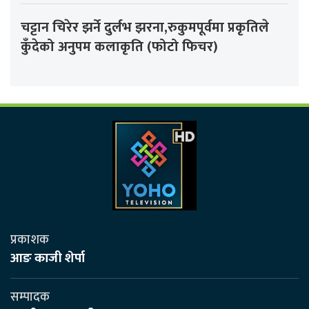
चट्टान चिरेर झर्ने दुर्लभ झरना,रुकुमपूर्वमा प्रकृतिले
कुँदेको अनुपम कलाकृति (फोटो फिचर)
प्रकाशक
आङ काजी शेर्पा
सम्पादक