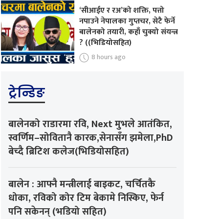
‘सीआईए र रअ’को शक्ति, पत्तो
नपाउने नेपालका गुप्तचर, सेटै फेर्ने
बालेनको तयारी, कहाँ चुक्यो संयन्त्र
? ((भिडियोसहित)
8 hours ago
ट्रेन्डिङ
बालेनको राडारमा रवि, Next मुभले आतंकित,
स्वर्णिम–सोवितानै कारक,सेनासँग झमेला,PhD
बेच्दै ब्रिटिश कलेज(भिडियोसहित)
बालेन : आफ्नै मन्त्रीलाई बाइकट, चर्चितकै
धोका, रविको कोर टिम बेकामे निस्किए, फेर्न
पनि सकेनन् (भडियो सहित)