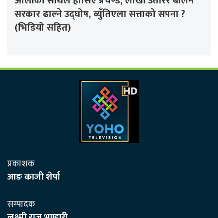
ओलीको साथले हौसिए प्रचण्ड, लाखौँ उतारेर बालेन
सरकार ढाल्ने उद्घोष, ब्युँतिएला सत्ताको सपना ?
(भिडियो सहित)
प्रकाशक
आङ काजी शेर्पा
सम्पादक
लक्ष्मी राज भण्डारी