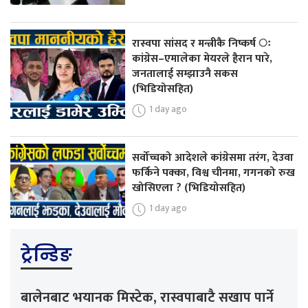
रास्वपा सांसद र मन्त्रीकै निष्कर्ष ः
कांग्रेस–एमालेका मेयरले हैरान पारे,
जनतालाई सम्झाउनै सकस
(भिडियोसहित)
1 day ago
सर्वोच्चको आदेशले कांग्रेसमा तरंग, देउवा
फर्किने पक्का, विश्व चीनमा, गगनको रुख
खोसिएला ? (भिडियोसहित)
1 day ago
ट्रेन्डिङ
बालेनबाट भयानक मिस्टेक, रास्वपाबाटै सखाप पार्ने