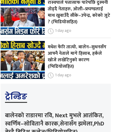
रास्वपाले पत्तासाफ पारेपछि दुस्मनी
तोड्दै नेताहरु, ओली–प्रचण्डलाई
माथ खुवाउँदै सीके–उपेन्द्र, कोको जुटे
? (भिडियोसहित)
1 day ago
मधेश फेरि तात्यो, बालेन–सुधनसँग
आफ्नै नेताले मागे हिसाब, हर्कले
खोजे लखेटिनुको कारण
(भिडियोसहित)
1 day ago
ट्रेन्डिङ
बालेनको राडारमा रवि, Next मुभले आतंकित,
स्वर्णिम–सोवितानै कारक,सेनासँग झमेला,PhD