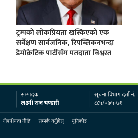
ट्रम्पको लोकप्रियता खस्किएको एक
सर्वेक्षण सार्वजनिक, रिपब्लिकनभन्दा
डेमोक्रेटिक पार्टीसँग मतदाता विश्वस्त
सम्पादक
सूचना विभाग दर्ता नं.
लक्ष्मी राज भण्डारी
८८५/०७५-७६
गोपनीयता नीति
सम्पर्क गर्नुहोस्
यूनिकोड