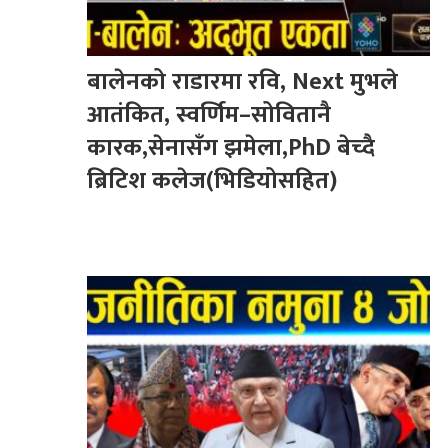
बालेनको राडारमा रवि, Next मुभले
आतंकित, स्वर्णिम–सोवितानै
कारक,सेनासँग झमेला,PhD बेच्दै
ब्रिटिश कलेज(भिडियोसहित)