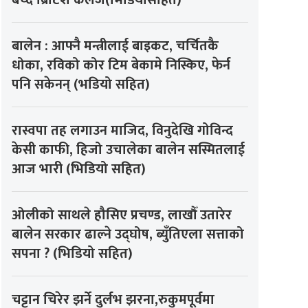
बेच्दै ब्रिटिश कलेज(भिडियोसहित)
बालेन : आफ्नै मन्त्रीलाई बाइकट, चर्चितकै
धोका, रविको कोर टिम बेकामे निस्किए, फेर्न
पनि सकेनन् (भडियो सहित)
रास्वपा तह लगाउन माजिद, विनुदेखि गोविन्द
केसी काफी, हिजो उचालेका बालेन सस्मितलाई
आज भारी (भिडियो सहित)
ओलीको साथले हौसिए प्रचण्ड, लाखौँ उतारेर
बालेन सरकार ढाल्ने उद्घोष, ब्युँतिएला सत्ताको
सपना ? (भिडियो सहित)
चट्टान चिरेर झर्ने दुर्लभ झरना,रुकुमपूर्वमा