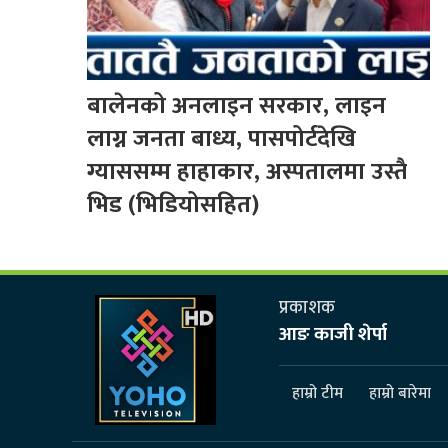
बालेनको अनलाइन सरकार, लाइन
लाग्न जनता बाध्य, पासपोर्टदेखि
ग्याससम्म हाहाकार, अस्पतालमा उस्तै
भिड (भिडियोसहित)
प्रकाशक
आङ काजी शेर्पा
हाम्रो टीम
हाम्रो बारेमा