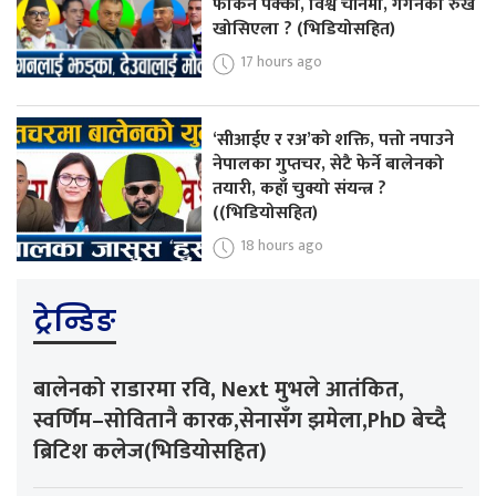
फर्किने पक्का, विश्व चीनमा, गगनको रुख
खोसिएला ? (भिडियोसहित)
17 hours ago
‘सीआईए र रअ’को शक्ति, पत्तो नपाउने
नेपालका गुप्तचर, सेटै फेर्ने बालेनको
तयारी, कहाँ चुक्यो संयन्त्र ?
((भिडियोसहित)
18 hours ago
ट्रेन्डिङ
बालेनको राडारमा रवि, Next मुभले आतंकित,
स्वर्णिम–सोवितानै कारक,सेनासँग झमेला,PhD बेच्दै
ब्रिटिश कलेज(भिडियोसहित)