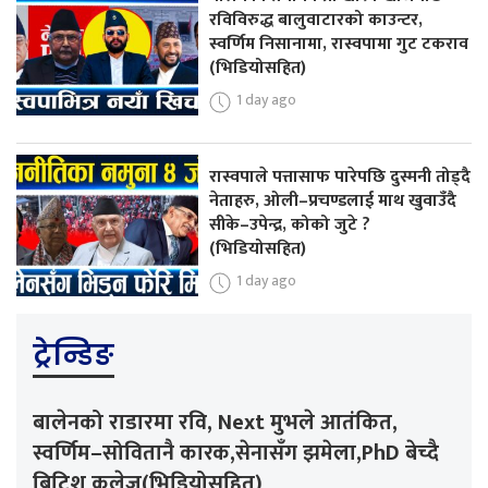
रविविरुद्ध बालुवाटारको काउन्टर,
स्वर्णिम निसानामा, रास्वपामा गुट टकराव
(भिडियोसहित)
1 day ago
रास्वपाले पत्तासाफ पारेपछि दुस्मनी तोड्दै
नेताहरु, ओली–प्रचण्डलाई माथ खुवाउँदै
सीके–उपेन्द्र, कोको जुटे ?
(भिडियोसहित)
1 day ago
ट्रेन्डिङ
बालेनको राडारमा रवि, Next मुभले आतंकित,
स्वर्णिम–सोवितानै कारक,सेनासँग झमेला,PhD बेच्दै
ब्रिटिश कलेज(भिडियोसहित)