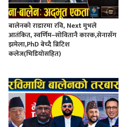
बालेनको राडारमा रवि, Next मुभले
आतंकित, स्वर्णिम–सोवितानै कारक,सेनासँग
झमेला,PhD बेच्दै ब्रिटिश
कलेज(भिडियोसहित)