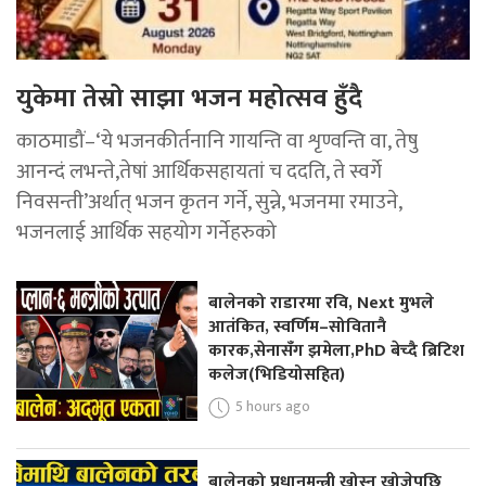
युकेमा तेस्रो साझा भजन महोत्सव हुँदै
काठमाडौं–‘ये भजनकीर्तनानि गायन्ति वा शृण्वन्ति वा, तेषु
आनन्दं लभन्ते,तेषां आर्थिकसहायतां च ददति, ते स्वर्गे
निवसन्ती’अर्थात् भजन कृतन गर्ने, सुन्ने, भजनमा रमाउने,
भजनलाई आर्थिक सहयोग गर्नेहरुको
बालेनको राडारमा रवि, Next मुभले
आतंकित, स्वर्णिम–सोवितानै
कारक,सेनासँग झमेला,PhD बेच्दै ब्रिटिश
कलेज(भिडियोसहित)
5 hours ago
बालेनको प्रधानमन्त्री खोस्न खोजेपछि