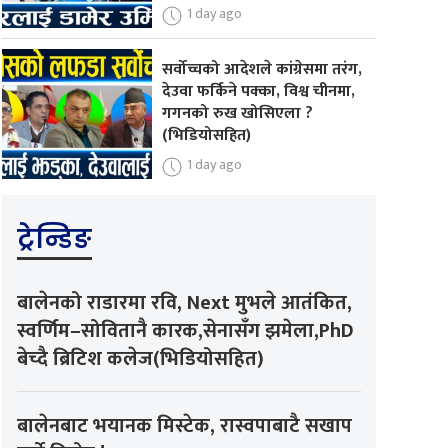
1 day ago
सर्वोच्चको आदेशले कांग्रेसमा तरंग,
देउवा फर्किने पक्का, विश्व चीनमा,
गगनको रुख खोसिएला ?
(भिडियोसहित)
1 day ago
ट्रेन्डिङ
बालेनको राडारमा रवि, Next मुभले आतंकित,
स्वर्णिम–सोवितानै कारक,सेनासँग झमेला,PhD
बेच्दै ब्रिटिश कलेज(भिडियोसहित)
बालेनबाट भयानक मिस्टेक, रास्वपाबाटै सखाप