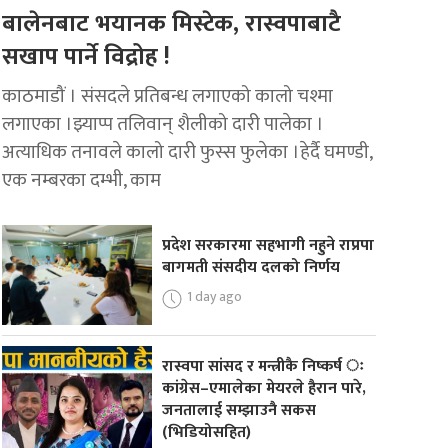
बालेनबाट भयानक मिस्टेक, रास्वपाबाटै
सखाप पार्ने विद्रोह !
काठमाडौं । संसदले प्रतिबन्ध लगाएको कालो चश्मा
लगाएका ।झ्याप्प तलिवान् शैलीको दारी पालेका ।
अत्याधिक तनावले कालो दारी फुस्स फुलेका ।हेर्दै घमण्डी,
एक नम्बरका दम्भी, काम
प्रदेश सरकारमा सहभागी नहुने राप्रपा
बागमती संसदीय दलको निर्णय
1 day ago
रास्वपा सांसद र मन्त्रीकै निष्कर्ष ः
कांग्रेस–एमालेका मेयरले हैरान पारे,
जनतालाई सम्झाउनै सकस
(भिडियोसहित)