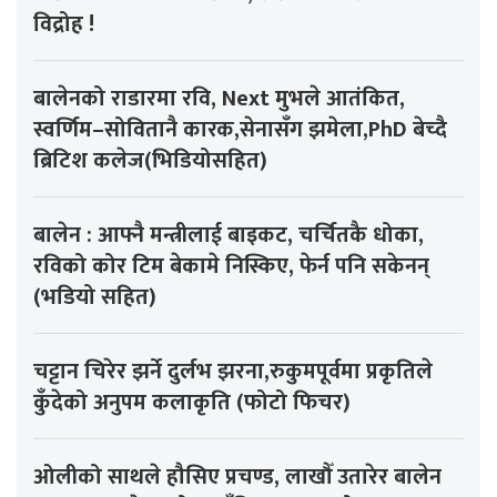
विद्रोह !
बालेनको राडारमा रवि, Next मुभले आतंकित,
स्वर्णिम–सोवितानै कारक,सेनासँग झमेला,PhD बेच्दै
ब्रिटिश कलेज(भिडियोसहित)
बालेन : आफ्नै मन्त्रीलाई बाइकट, चर्चितकै धोका,
रविको कोर टिम बेकामे निस्किए, फेर्न पनि सकेनन्
(भडियो सहित)
चट्टान चिरेर झर्ने दुर्लभ झरना,रुकुमपूर्वमा प्रकृतिले
कुँदेको अनुपम कलाकृति (फोटो फिचर)
ओलीको साथले हौसिए प्रचण्ड, लाखौँ उतारेर बालेन