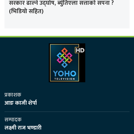
सरकार ढाल्ने उद्घोष, ब्युँतिएला सत्ताको सपना ?
(भिडियो सहित)
प्रकाशक
आङ काजी शेर्पा
सम्पादक
लक्ष्मी राज भण्डारी