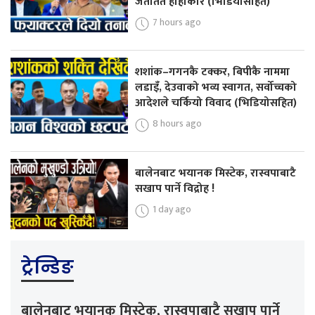
जताततै हाहाकार (भिडियोसहित)
7 hours ago
शशांक–गगनकै टक्कर, बिपीकै नाममा
लडाइँ, देउवाको भव्य स्वागत, सर्वोच्चको
आदेशले चर्कियो विवाद (भिडियोसहित)
8 hours ago
बालेनबाट भयानक मिस्टेक, रास्वपाबाटै
सखाप पार्ने विद्रोह !
1 day ago
ट्रेन्डिङ
बालेनबाट भयानक मिस्टेक, रास्वपाबाटै सखाप पार्ने